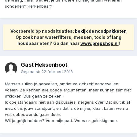
de vraag, maar wat eet je dan wel en draag je dan wel leren
schoenen? Herkenbaar?
Voorbereid op noodsituaties:
bekijk de noodpakketen
Op zoek naar waterfilters, messen, tools of lang
houdbaar eten? Ga dan naar
www.prepshop.nl
!
Gast Heksenboot
Geplaatst:
22 februari 2013
Mensen zullen je aanvallen, omdat ze zichzelf aangevallen
voelen. Ze kennen alle goede argumenten, maar kunnen zelf niet
afkicken. Dus gaan ze zeiken.
Ik doe standaard niet aan discussies, nergens over. Dat sluit ik af
met: dit is jouw standpunt, en dat is de mijne, klaar. Laten we nu
wat opbouwends gaan doen.
Wil je gelijk hebben? Voor mijn part. Wees er gelukkig mee.