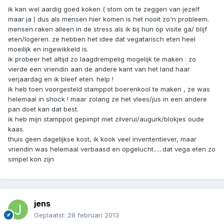
ik kan wel aardig goed koken ( stom om te zeggen van jezelf
maar ja ) dus als mensen hier komen is het nooit zo'n probleem.
mensen raken alleen in de stress als ik bij hun op visite ga/ blijf
eten/logeren. ze hebben het idee dat vegatarisch eten heel
moeilijk en ingewikkeld is.
ik probeer het altijd zo laagdrempelig mogelijk te maken : zo
vierde een vriendin aan de andere kant van het land haar
verjaardag en ik bleef eten. help !
ik heb toen voorgesteld stamppot boerenkool te maken , ze was
helemaal in shock ! maar zolang ze het vlees/jus in een andere
pan doet kan dat best.
ik heb mijn stamppot gepimpt met zilverui/augurk/blokjes oude
kaas.
thuis geen dagelijkse kost, ik kook veel invententiever, maar
vriendin was helemaal verbaasd en opgelucht......dat vega eten zo
simpel kon zijn
jens
Geplaatst:
28 februari 2013