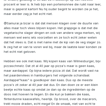
procent er leer is. Ik heb bijv een portemonnee die ruikt naar leer,
maar is geperst karton! Nu hij ouder begint te worden zie je het,
maar eerder zag je het echt niet.
@Samurai ja bizar is dat dat mensen klagen over de duurte van
alles maar toch vlees blijven kopen. Het grappige is dat met die
vegetarische slager dingen en ook van andere vega merken, wij
mensen wel eens iets voorzetten en ze toch echt zeker weten
dat het vlees is. Dat is met name met de kip van de veg slager zo.
Ik zeg het er van te voren wel bij, maar de laatste keer konden ze
het echt niet geloven.
Hebben we ook met kaas. Wij kopen kaas van Wilmesburger, bijv
pizzaschmelz. Dat zit al 40 jaar op pizza's maar is geen kaas,
maar aardappel. Op bijna iedere pizza zit dat. Dat wordt vast na
het paardenvlees in hamburgers het volgende schandaal.
Aardappel"kaas" is goedkoper dan kaas. Dus op de meeste
pizza's zit zeker al 40 jaar dat dus. En dan doen ze er een klein
beetje echte kaas op omdat ze dan op de ingrediënten op de
doos niet hoeven te liegen. En die kun je bakken die kaas,
flinterdunne kaaswafels, heerlijk. Op brood, over de macaroni,
trekt mooie draden, echt mega! En de smaak, niet van echt te