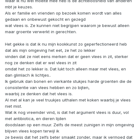
Waar ik nu wel moeite mee heb is de achteloosheid van anderen
mbt je keuzes.
Als er familie en vrienden op bezoek komen wordt van alles
gedaan en onbewust gekocht en gezegd
wat vlees is. Ze kunnen niet begrijpen waarom je bewust alleen
maar groente verwerkt in gerechten.
Het gekke is dat ik nu mijn kookkunst zo geperfectioneerd heb
dat als mijn omgeving het eet, ze het zo lekker
vinden dat ze niet eens merken dat er geen vlees in zit, sterker
nog ze denken dat er wel vlees in zit
omdat het zo lekker is. Dat lukt toch alleen maar met vlees, en
dan glimlach ik lichtjes..
Ik gebruik dan bonen en vierkante stukjes harde groenten die de
consistentie van vlees hebben en zo bijten,
waarbij ze denken dat het vlees is.
Al met al kan je veel truukjes uithalen met koken waarbij je vlees
niet mist.
Wat ik nog vreemder vind, is dat het argument vlees is duur, vol
met antibiotica, en dieren lijden
doodslaan op een muur. Zelfs de meest zuinigen in mijn omgeving
blijven vlees kopen terwijl ik
ze bewijs dat het zelfs beter smaakt zonder, maar ik vermoed dat