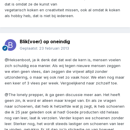
dat is omdat ze de kunst van
vegetarisch koken en creativiteit missen, ook al omdat ik koken
als hobby heb, dat is niet bij iedereen.
Blik(voer) op oneindig
Geplaatst:
23 februari 2013
@Heksenboot, ja ik denk dat dat wel de kern is, mensen voelen
zich schuldig eoa manier. Als wij tegen nieuwe mensen zeggen
we eten geen vlees, dan zeggen die vrijwel altijd zonder
uitzondering, o maar wij ook niet zo vaak hoor. We eten nog maar
een keer of 3 vlees per week. Vergoelijkend naar zichzelf toe.
@The lonely prepper, ik ga geen discussie meer aan. Het heeft
geen zin, ik word er alleen maar kregel van. En als ze vragen
naar schoenen, dat heb ik hetzelfde wat jij zegt, ik heb schoenen
die ik 25 jaar geleden ook al had! Goede producten idd helaas
nog van leer, laat ik verzolen. Verder kopen we schoenen zonder
leer. Sterker nog, het wordt steeds lastiger om schoenen van leer
te vinden, gelukkig. Er zit dan zo'n stickertje op van hoeveel