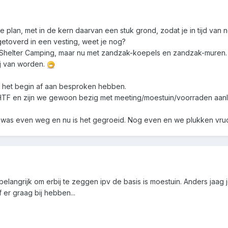
fde plan, met in de kern daarvan een stuk grond, zodat je in tijd v
mgetoverd in een vesting, weet je nog?
an Shelter Camping, maar nu met zandzak-koepels en zandzak-muren. 
ij van worden.
n het begin af aan besproken hebben.
 SHTF en zijn we gewoon bezig met meeting/moestuin/voorraden aan
 Je was even weg en nu is het gegroeid. Nog even en we plukken vru
 belangrijk om erbij te zeggen ipv de basis is moestuin. Anders j
f er graag bij hebben...