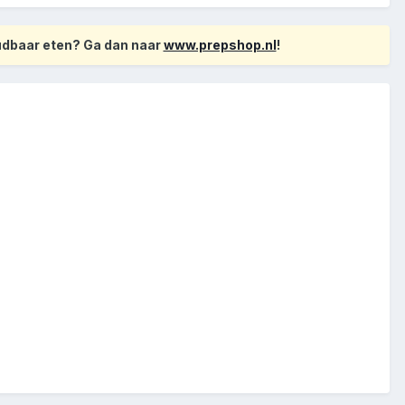
oudbaar eten? Ga dan naar
www.prepshop.nl
!