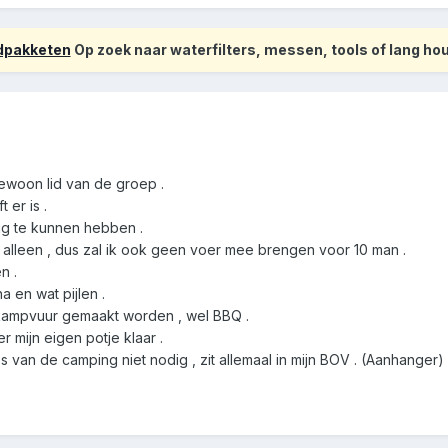
odpakketen
Op zoek naar waterfilters, messen, tools of lang h
gewoon lid van de groep .
 er is .
ig te kunnen hebben .
 alleen , dus zal ik ook geen voer mee brengen voor 10 man .
n .
 en wat pijlen .
 kampvuur gemaakt worden , wel BBQ .
mijn eigen potje klaar .
s van de camping niet nodig , zit allemaal in mijn BOV . (Aanhanger)