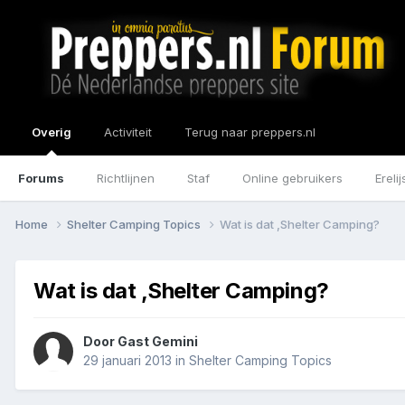
Overig
Activiteit
Terug naar preppers.nl
Forums
Richtlijnen
Staf
Online gebruikers
Erelij
Home
Shelter Camping Topics
Wat is dat ,Shelter Camping?
Wat is dat ,Shelter Camping?
Door Gast Gemini
29 januari 2013
in
Shelter Camping Topics