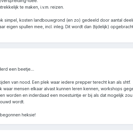
/verspreiding-idee.
ekkelijk te maken, i.v.m. reizen.
k simpel, kosten landbouwgrond (en zo) gedeeld door aantal deel
ar eigen spullen mee, incl. inleg. Dit wordt dan (tijdelijk) opgebra
rd een beetje....
tijden van nood. Een plek waar iedere prepper terecht kan als shtf.
ek waar mensen elkaar alvast kunnen leren kennen, workshops gegev
worden en inderdaad een moestuintje er bij als dat mogelijk zou z
bouwd wordt.
t begonnen heksie!