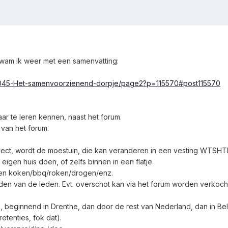
wam ik weer met een samenvatting:
s/5045-Het-samenvoorzienend-dorpje/page2?p=115570#post115570
r te leren kennen, naast het forum.
van het forum.
ect, wordt de moestuin, die kan veranderen in een vesting WTSHTF. 
e eigen huis doen, of zelfs binnen in een flatje.
en koken/bbq/roken/drogen/enz.
den van de leden. Evt. overschot kan via het forum worden verkocht
ijn, beginnend in Drenthe, dan door de rest van Nederland, dan in Be
etenties, fok dat).