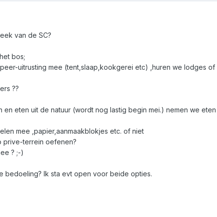
steek van de SC?
het bos;
eer-uitrusting mee (tent,slaap,kookgerei etc) ,huren we lodges of 
ers ??
 en eten uit de natuur (wordt nog lastig begin mei.) nemen we ete
len mee ,papier,aanmaakblokjes etc. of niet
prive-terrein oefenen?
e ? ;-)
de bedoeling? Ik sta evt open voor beide opties.