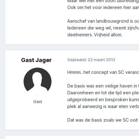
Maar wel met een soort uitbreiding
Ook om het voor iedereen hier aantr
Aanschaf van landbouwgrond is oo
Iedereen die weg wil, neemt zijn/ha
deelnemers. Vrijheid allom.
Gast Jager
Geplaatst:
22 maart 2013
Hmmm...het concept van SC verande
De basis was een veilige haven in 
Daaromheen en tot die tijd een pl
uitgeprobeerd en besproken kunnen 
Gast
plek al aanwezig is waar eten ver
Dat was de basis zoals we SC ooi