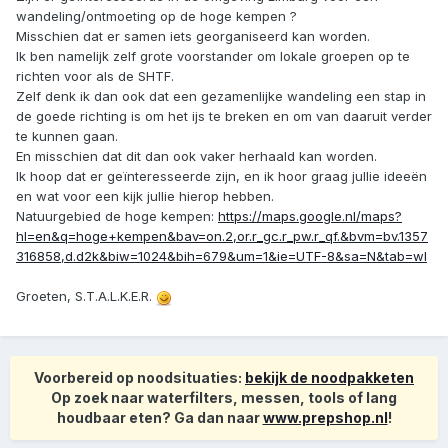
wandeling/ontmoeting op de hoge kempen ?
Misschien dat er samen iets georganiseerd kan worden.
Ik ben namelijk zelf grote voorstander om lokale groepen op te
richten voor als de SHTF.
Zelf denk ik dan ook dat een gezamenlijke wandeling een stap in
de goede richting is om het ijs te breken en om van daaruit verder
te kunnen gaan.
En misschien dat dit dan ook vaker herhaald kan worden.
Ik hoop dat er geïnteresseerde zijn, en ik hoor graag jullie ideeën
en wat voor een kijk jullie hierop hebben.
Natuurgebied de hoge kempen:
https://maps.google.nl/maps?
hl=en&q=hoge+kempen&bav=on.2,or.r_gc.r_pw.r_qf.&bvm=bv.1357
316858,d.d2k&biw=1024&bih=679&um=1&ie=UTF-8&sa=N&tab=wl
Groeten, S.T.A.L.K.E.R.
Voorbereid op noodsituaties:
bekijk de noodpakketen
Op zoek naar waterfilters, messen, tools of lang
houdbaar eten? Ga dan naar
www.prepshop.nl
!