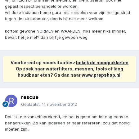
vrij om zich bij ons aan te melden, en dient daarom ook met
gepast respect behandeld te worden.
wil deze Indiaase homo guru ons ronselen voor zijn heilige strijd
tegen de tuinkabouter, dan is hij niet meer welkom.
kortom gewone NORMEN en WAARDEN, niks meer niks minder,
bevalt het je niet? dan blijf je gewoon weg
Voorbereid op noodsituaties:
bekijk de noodpakketen
Op zoek naar waterfilters, messen, tools of lang
houdbaar eten? Ga dan naar
www.prepshop.nl
!
rescue
Geplaatst:
14 november 2012
Dat lijkt me vanzelfsprekend, en het is goed omdat nog eens te
benadrukken. Zo kan iedereen er naar refereren, zou dat nodig
moeten zijn..