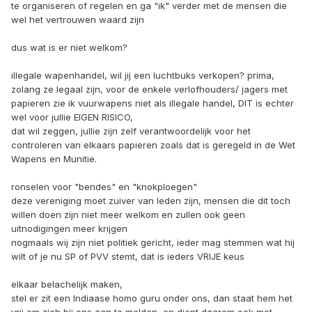
te organiseren of regelen en ga "ik" verder met de mensen die
wel het vertrouwen waard zijn
dus wat is er niet welkom?
illegale wapenhandel, wil jij een luchtbuks verkopen? prima,
zolang ze legaal zijn, voor de enkele verlofhouders/ jagers met
papieren zie ik vuurwapens niet als illegale handel, DIT is echter
wel voor jullie EIGEN RISICO,
dat wil zeggen, jullie zijn zelf verantwoordelijk voor het
controleren van elkaars papieren zoals dat is geregeld in de Wet
Wapens en Munitie.
ronselen voor "bendes" en "knokploegen"
deze vereniging moet zuiver van leden zijn, mensen die dit toch
willen doen zijn niet meer welkom en zullen ook geen
uitnodigingen meer krijgen
nogmaals wij zijn niet politiek gericht, ieder mag stemmen wat hij
wilt of je nu SP of PVV stemt, dat is ieders VRIJE keus
elkaar belachelijk maken,
stel er zit een Indiaase homo guru onder ons, dan staat hem het