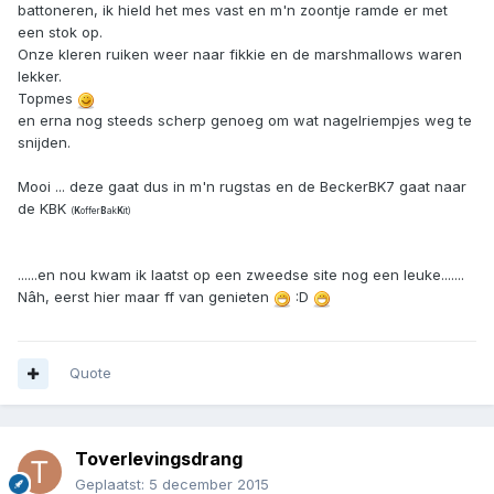
battoneren, ik hield het mes vast en m'n zoontje ramde er met
een stok op.
Onze kleren ruiken weer naar fikkie en de marshmallows waren
lekker.
Topmes
en erna nog steeds scherp genoeg om wat nagelriempjes weg te
snijden.
Mooi ... deze gaat dus in m'n rugstas en de BeckerBK7 gaat naar
de KBK
(
K
offer
B
ak
K
it)
......en nou kwam ik laatst op een zweedse site nog een leuke.......
Nâh, eerst hier maar ff van genieten
:D
Quote
Toverlevingsdrang
Geplaatst:
5 december 2015