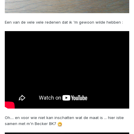
Een van de vele vele redenen dat ik 'm gewoon wilde hebben :
Oh.... en voor wie niet kan inschatten wat de maat is ... hier istie
samen met m'n Becker BK7