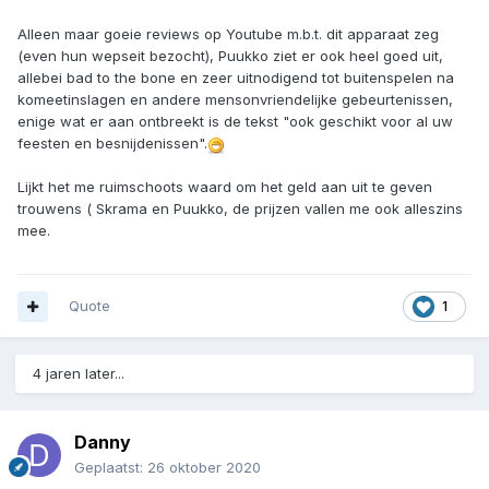
Alleen maar goeie reviews op Youtube m.b.t. dit apparaat zeg
(even hun wepseit bezocht), Puukko ziet er ook heel goed uit,
allebei bad to the bone en zeer uitnodigend tot buitenspelen na
komeetinslagen en andere mensonvriendelijke gebeurtenissen,
enige wat er aan ontbreekt is de tekst "ook geschikt voor al uw
feesten en besnijdenissen".
Lijkt het me ruimschoots waard om het geld aan uit te geven
trouwens ( Skrama en Puukko, de prijzen vallen me ook alleszins
mee.
Quote
1
4 jaren later...
Danny
Geplaatst:
26 oktober 2020