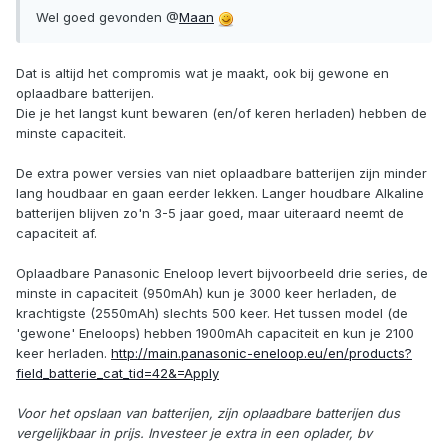
Wel goed gevonden @
Maan
Dat is altijd het compromis wat je maakt, ook bij gewone en
oplaadbare batterijen.
Die je het langst kunt bewaren (en/of keren herladen) hebben de
minste capaciteit.
De extra power versies van niet oplaadbare batterijen zijn minder
lang houdbaar en gaan eerder lekken. Langer houdbare Alkaline
batterijen blijven zo'n 3-5 jaar goed, maar uiteraard neemt de
capaciteit af.
Oplaadbare Panasonic Eneloop levert bijvoorbeeld drie series, de
minste in capaciteit (950mAh) kun je 3000 keer herladen, de
krachtigste (2550mAh) slechts 500 keer. Het tussen model (de
'gewone' Eneloops) hebben 1900mAh capaciteit en kun je 2100
keer herladen.
http://main.panasonic-eneloop.eu/en/products?
field_batterie_cat_tid=42&=Apply
Voor het opslaan van batterijen, zijn oplaadbare batterijen dus
vergelijkbaar in prijs. Investeer je extra in een oplader, bv