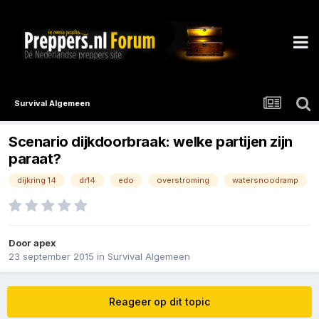
Survival Algemeen
Scenario dijkdoorbraak: welke partijen zijn
paraat?
dijkring 14
dr14
edo
overstroming
watersnoodramp
Door
apex
23 september 2015
in
Survival Algemeen
Reageer op dit topic