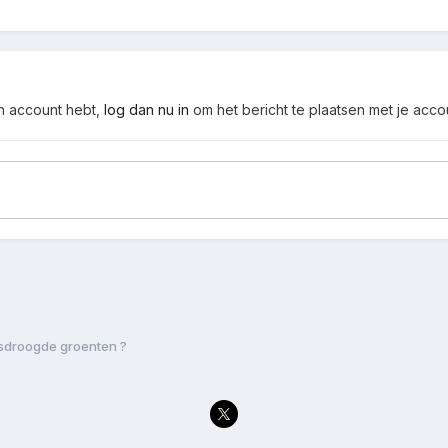
en account hebt,
log dan nu in
om het bericht te plaatsen met je acco
sdroogde groenten ?