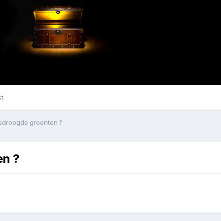
st
sdroogde groenten ?
en ?