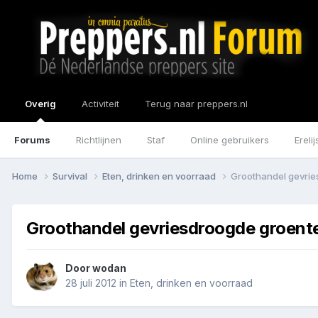
Overig
Activiteit
Terug naar preppers.nl
Forums
Richtlijnen
Staf
Online gebruikers
Erelij
Home
Survival
Eten, drinken en voorraad
Groothandel gevrie
Groothandel gevriesdroogde groent
Door
wodan
28 juli 2012
in
Eten, drinken en voorraad