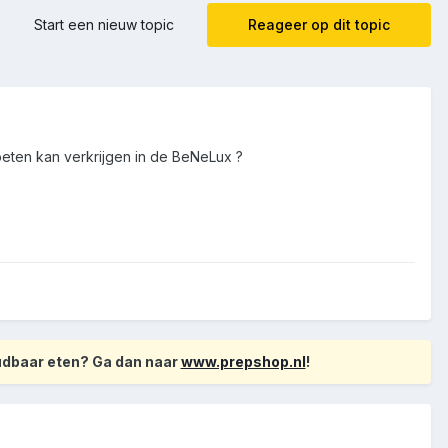
Start een nieuw topic
Reageer op dit topic
eten kan verkrijgen in de BeNeLux ?
oudbaar eten? Ga dan naar
www.prepshop.nl
!