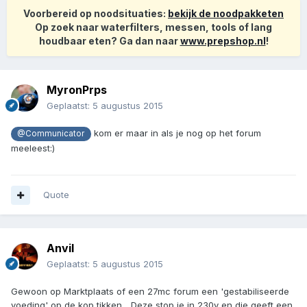
Voorbereid op noodsituaties:
bekijk de noodpakketen
Op zoek naar waterfilters, messen, tools of lang
houdbaar eten? Ga dan naar
www.prepshop.nl
!
MyronPrps
Geplaatst:
5 augustus 2015
kom er maar in als je nog op het forum
@Communicator
meeleest:)
Quote
Anvil
Geplaatst:
5 augustus 2015
Gewoon op Marktplaats of een 27mc forum een 'gestabiliseerde
voeding' op de kop tikken... Deze stop je in 230v en die geeft een