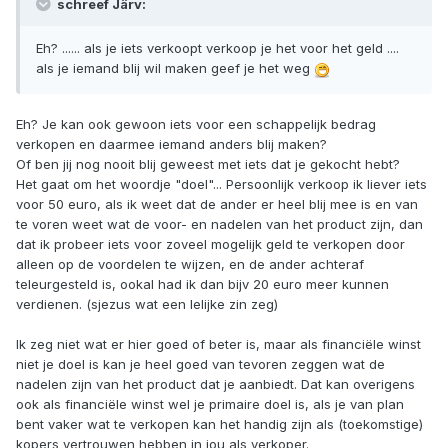
schreef Järv:
Eh? ...... als je iets verkoopt verkoop je het voor het geld ....
als je iemand blij wil maken geef je het weg
Eh? Je kan ook gewoon iets voor een schappelijk bedrag
verkopen en daarmee iemand anders blij maken?
Of ben jij nog nooit blij geweest met iets dat je gekocht hebt?
Het gaat om het woordje "doel"... Persoonlijk verkoop ik liever iets
voor 50 euro, als ik weet dat de ander er heel blij mee is en van
te voren weet wat de voor- en nadelen van het product zijn, dan
dat ik probeer iets voor zoveel mogelijk geld te verkopen door
alleen op de voordelen te wijzen, en de ander achteraf
teleurgesteld is, ookal had ik dan bijv 20 euro meer kunnen
verdienen. (sjezus wat een lelijke zin zeg)
Ik zeg niet wat er hier goed of beter is, maar als financiële winst
niet je doel is kan je heel goed van tevoren zeggen wat de
nadelen zijn van het product dat je aanbiedt. Dat kan overigens
ook als financiële winst wel je primaire doel is, als je van plan
bent vaker wat te verkopen kan het handig zijn als (toekomstige)
kopers vertrouwen hebben in jou als verkoper.