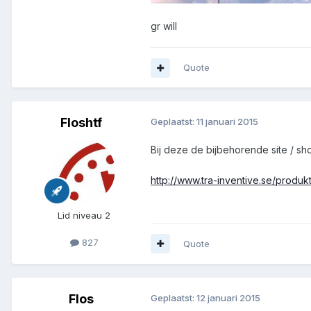
gr will
Quote
Floshtf
Geplaatst:
11 januari 2015
Bij deze de bijbehorende site / 
http://www.tra-inventive.se/produk
Lid niveau 2
827
Quote
Flos
Geplaatst:
12 januari 2015