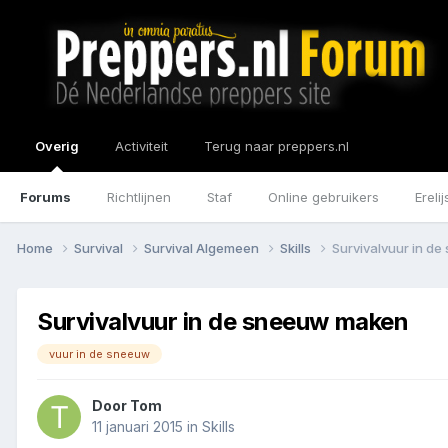
Overig
Activiteit
Terug naar preppers.nl
Forums
Richtlijnen
Staf
Online gebruikers
Erelij
Home
Survival
Survival Algemeen
Skills
Survivalvuur in d
Survivalvuur in de sneeuw maken
vuur in de sneeuw
Door
Tom
11 januari 2015
in
Skills