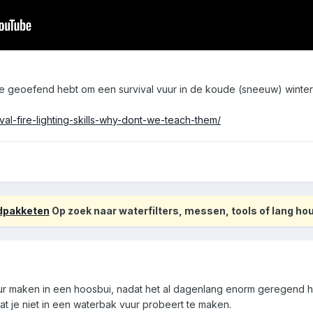
je geoefend hebt om een survival vuur in de koude (sneeuw) winter
ival-fire-lighting-skills-why-dont-we-teach-them/
odpakketen
Op zoek naar waterfilters, messen, tools of lang h
uur maken in een hoosbui, nadat het al dagenlang enorm geregend he
 je niet in een waterbak vuur probeert te maken.