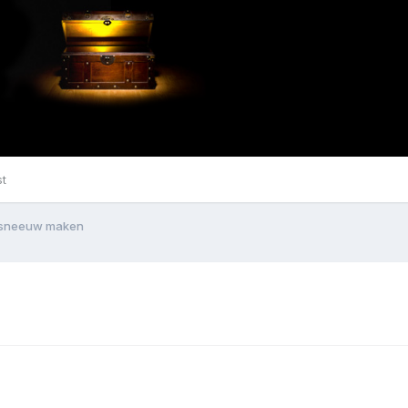
st
e sneeuw maken