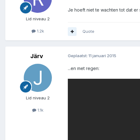
Je hoeft niet te wachten tot dat 
Lid niveau 2
1.2k
Quote
Järv
Geplaatst:
11 januari 2015
...en met regen:
Lid niveau 2
1.1k