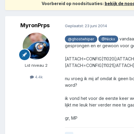
Voorbereid op noodsituaties:
bekijk de no
MyronPrps
Geplaatst:
23 juni 2014
vandaag
@ghostwhiper
@Nickx
gesprongen en er gewoon voor geg
[ATTACH=CONFIG]11020[/ATTACH
[ATTACH=CONFIG]11021[/ATTACH
Lid niveau 2
4.4k
nu vroeg ik mij af omdat ik geen b
word?
ik vond het voor de eerste keer we
lijkt me leuk hier verder mee te ga
gr, MP