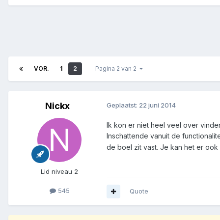
VOR.
1
2
Pagina 2 van 2
Nickx
Geplaatst:
22 juni 2014
Ik kon er niet heel veel over vinde
Inschattende vanuit de functionali
de boel zit vast. Je kan het er oo
Lid niveau 2
545
Quote