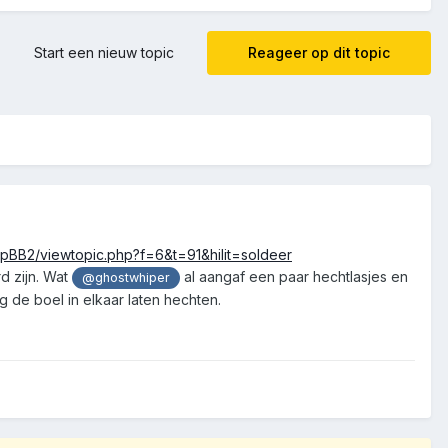
Start een nieuw topic
Reageer op dit topic
hpBB2/viewtopic.php?f=6&t=91&hilit=soldeer
d zijn. Wat
al aangaf een paar hechtlasjes en
@ghostwhiper
g de boel in elkaar laten hechten.