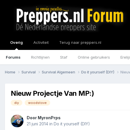
Overig
Activiteit
Terug naar preppers.nl
Forums
Richtlijnen
Staf
Online gebruikers
Erelij
Home
Survival
Survival Algemeen
Do it yourself (DIY)
Nieuw
Nieuw Projectje Van MP:)
diy
woodstove
Door
MyronPrps
21 juni 2014
in
Do it yourself (DIY)