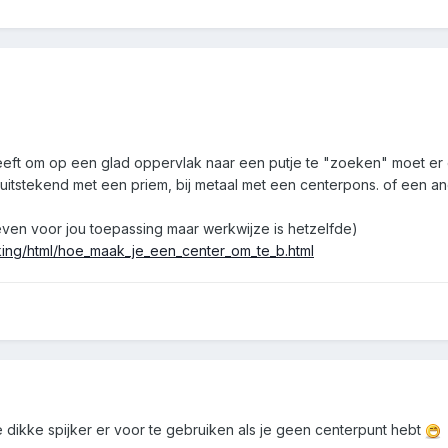
t om op een glad oppervlak naar een putje te "zoeken" moet er ee
 uitstekend met een priem, bij metaal met een centerpons. of een a
reven voor jou toepassing maar werkwijze is hetzelfde)
king/html/hoe_maak_je_een_center_om_te_b.html
ikke spijker er voor te gebruiken als je geen centerpunt hebt