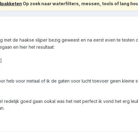
odpakketen
Op zoek naar waterfilters, messen, tools of lang h
 met de haakse slijper bezig geweest en na eerst even te testen op
aan en hier het resultaat:
]
]
oor heb voor metaal of ik de gaten voor lucht toevoer geen kleine st
l redelijk goed gaan ookal was het niet perfect ik vond het erg leu
an.