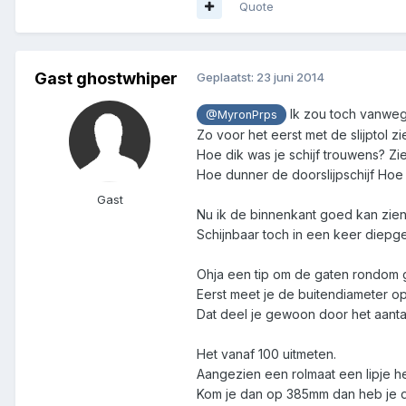
Quote
Gast ghostwhiper
Geplaatst:
23 juni 2014
Ik zou toch vanwege
@MyronPrps
Zo voor het eerst met de slijptol zi
Hoe dik was je schijf trouwens? Ziet
Hoe dunner de doorslijpschijf Hoe 
Gast
Nu ik de binnenkant goed kan zien 
Schijnbaar toch in een keer diep
Ohja een tip om de gaten rondom 
Eerst meet je de buitendiameter op 
Dat deel je gewoon door het aantal 
Het vanaf 100 uitmeten.
Aangezien een rolmaat een lipje he
Kom je dan op 385mm dan heb je d