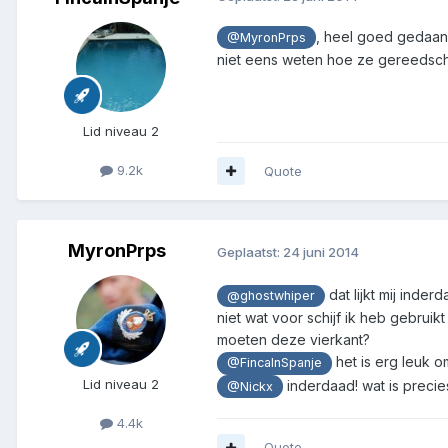
, heel goed gedaan
@MyronPrps
niet eens weten hoe ze gereedsch
Lid niveau 2
9.2k
Quote
MyronPrps
Geplaatst:
24 juni 2014
dat lijkt mij ind
@ghostwhiper
niet wat voor schijf ik heb gebru
moeten deze vierkant?
het is erg leuk 
@FincaInSpanje
Lid niveau 2
inderdaad! wat is precie
@Nickx
4.4k
Quote