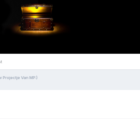
st
 Projectje Van MP:)