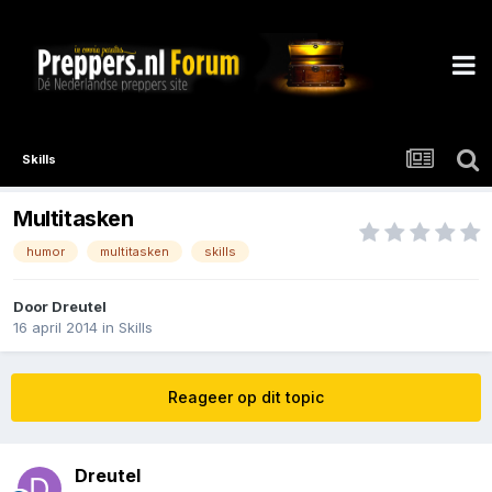
Skills
Multitasken
humor
multitasken
skills
Door
Dreutel
16 april 2014
in
Skills
Reageer op dit topic
Dreutel