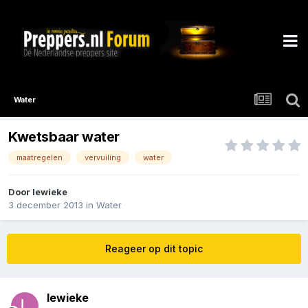
Water
Kwetsbaar water
maatregelen
vervuiling
water
Door
lewieke
3 december 2013
in
Water
Reageer op dit topic
lewieke