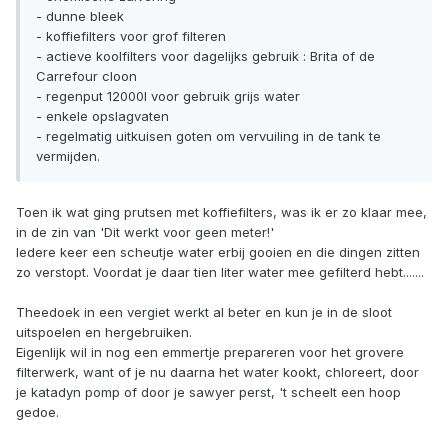
- dunne bleek
- koffiefilters voor grof filteren
- actieve koolfilters voor dagelijks gebruik : Brita of de
Carrefour cloon
- regenput 12000l voor gebruik grijs water
- enkele opslagvaten
- regelmatig uitkuisen goten om vervuiling in de tank te
vermijden.
Toen ik wat ging prutsen met koffiefilters, was ik er zo klaar mee,
in de zin van 'Dit werkt voor geen meter!'
Iedere keer een scheutje water erbij gooien en die dingen zitten
zo verstopt. Voordat je daar tien liter water mee gefilterd hebt.......
Theedoek in een vergiet werkt al beter en kun je in de sloot
uitspoelen en hergebruiken.
Eigenlijk wil in nog een emmertje prepareren voor het grovere
filterwerk, want of je nu daarna het water kookt, chloreert, door
je katadyn pomp of door je sawyer perst, 't scheelt een hoop
gedoe.