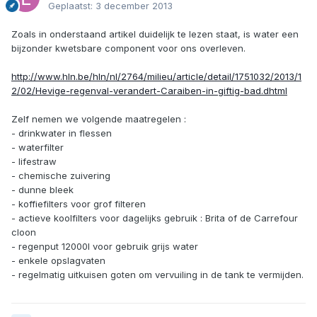
Geplaatst:
3 december 2013
Zoals in onderstaand artikel duidelijk te lezen staat, is water een
bijzonder kwetsbare component voor ons overleven.
http://www.hln.be/hln/nl/2764/milieu/article/detail/1751032/2013/1
2/02/Hevige-regenval-verandert-Caraiben-in-giftig-bad.dhtml
Zelf nemen we volgende maatregelen :
- drinkwater in flessen
- waterfilter
- lifestraw
- chemische zuivering
- dunne bleek
- koffiefilters voor grof filteren
- actieve koolfilters voor dagelijks gebruik : Brita of de Carrefour
cloon
- regenput 12000l voor gebruik grijs water
- enkele opslagvaten
- regelmatig uitkuisen goten om vervuiling in de tank te vermijden.