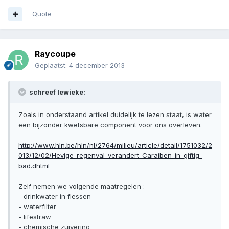
Quote
Raycoupe
Geplaatst:
4 december 2013
schreef lewieke:
Zoals in onderstaand artikel duidelijk te lezen staat, is water
een bijzonder kwetsbare component voor ons overleven.
http://www.hln.be/hln/nl/2764/milieu/article/detail/1751032/2
013/12/02/Hevige-regenval-verandert-Caraiben-in-giftig-
bad.dhtml
Zelf nemen we volgende maatregelen :
- drinkwater in flessen
- waterfilter
- lifestraw
- chemische zuivering