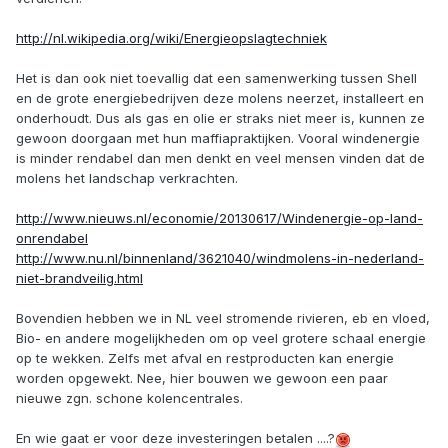
http://nl.wikipedia.org/wiki/Energieopslagtechniek
Het is dan ook niet toevallig dat een samenwerking tussen Shell
en de grote energiebedrijven deze molens neerzet, installeert en
onderhoudt. Dus als gas en olie er straks niet meer is, kunnen ze
gewoon doorgaan met hun maffiapraktijken. Vooral windenergie
is minder rendabel dan men denkt en veel mensen vinden dat de
molens het landschap verkrachten.
http://www.nieuws.nl/economie/20130617/Windenergie-op-land-
onrendabel
http://www.nu.nl/binnenland/3621040/windmolens-in-nederland-
niet-brandveilig.html
Bovendien hebben we in NL veel stromende rivieren, eb en vloed,
Bio- en andere mogelijkheden om op veel grotere schaal energie
op te wekken. Zelfs met afval en restproducten kan energie
worden opgewekt. Nee, hier bouwen we gewoon een paar
nieuwe zgn. schone kolencentrales.
En wie gaat er voor deze investeringen betalen ....?