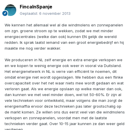
FincaInSpanje
Geplaatst:
6 november 2013
We kennen het allemaal wel al die windmolens en zonnepanelen
om zgn. groene stroom op te wekken, zodat we met minder
energiecentrales (welke dan ook) kunnen EN gelijk de wereld
redden. Ik sprak laatst iemand van een groot energiebedrijf en hij
maakte me nog verder wakker.
We produceren in NL zelf energie en extra energie verkopen we
en we kopen te weinig energie ook weer in vooral via Duitsland.
Het energienetwerk in NL is verre van efficiënt te noemen, dit
omdat energie niet wordt opgeslagen. We hebben dus een flinke
overcapaciteit over het net waar niets mee wordt gedaan en wat
verloren gaat. Als we energie opslaan op welke manier dan ook,
dan kunnen we met veel minder doen, wel tot 50-60%. Er zijn al
vele technieken voor ontwikkeld, maar volgens die man zorgt de
energiemaffia ervoor deze technieken pas later grootschalig op
de markt komen. Ze willen ons dus eerst veel van die windmolens
verkopen en zonnepanelen, voordat men met de laatste
technieken verder gaat. Over 10-15 jaar kunnen ze dan weer geld
verdienen.