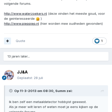
volgende forums.
http://www.waterzoekers.nl
(deze vinden het meeste goud, voor
de geinteresseerde
)
http://www.pieppiep.nl
(hier worden mee oudheden gevonden)
Quote
1
13 jaren later...
JJ&A
Geplaatst:
28 juli
Op 11-3-2013 om 08:30,
Summ
zei:
Ik ben zelf een metaaldetector hobbyist geweest.
Als je meer wilt leren of weten moet je eens kijken op de
volgende forums.