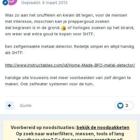
Geplaatst:
9 maart 2013
Was zo aan het snuffelen en kwam dit tegen, voor de mensen
met interesse, misschien kan je preppergoud zoeken
dat begraven is in de grond..
of horloges zoeken op het strand,
om weer wat extra goud te kopen voor SHTF..
Een zelfgemaakte metaal detector. Redelijk simpel en altijd handig
als SHTF:
http://www.instructables.com/id/Home-Made-BFO-metal-detector/
handige site trouwens met meer voorbeelden van zelf dingen te
maken. Ook zelfwater systemen voor de tuin..
Quote
2
Voorbereid op noodsituaties:
bekijk de noodpakketen
Op zoek naar waterfilters, messen, tools of lang
houdbaar eten? Ga dan naar
www.prepshop.nl
!