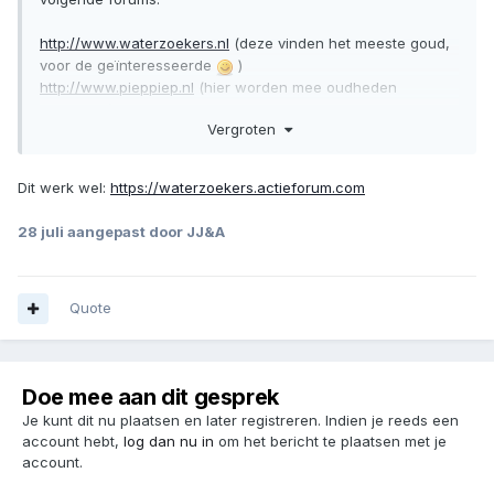
http://www.waterzoekers.nl
(deze vinden het meeste goud,
voor de geïnteresseerde
)
http://www.pieppiep.nl
(hier worden mee oudheden
gevonden)
Vergroten
Dit werk wel:
https://waterzoekers.actieforum.com
28 juli
aangepast door JJ&A
Quote
Doe mee aan dit gesprek
Je kunt dit nu plaatsen en later registreren. Indien je reeds een
account hebt,
log dan nu in
om het bericht te plaatsen met je
account.