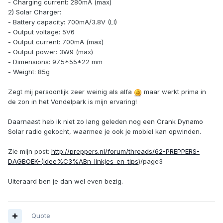
- Charging current: 280mA (max)
2) Solar Charger:
- Battery capacity: 700mA/3.8V (LI)
- Output voltage: 5V6
- Output current: 700mA (max)
- Output power: 3W9 (max)
- Dimensions: 97.5*55*22 mm
- Weight: 85g
Zegt mij persoonlijk zeer weinig als alfa
maar werkt prima in
de zon in het Vondelpark is mijn ervaring!
Daarnaast heb ik niet zo lang geleden nog een Crank Dynamo
Solar radio gekocht, waarmee je ook je mobiel kan opwinden.
Zie mijn post:
http://preppers.nl/forum/threads/62-PREPPERS-
DAGBOEK-(idee%C3%ABn-linkjes-en-tips
)/page3
Uiteraard ben je dan wel even bezig.
Quote