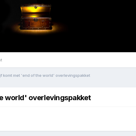
st
jf komt met 'end of the world' overlevingspakket
he world' overlevingspakket