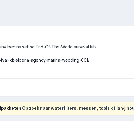
y begins selling End-Of-The-World survival kits
vival-kit-siberia-agency-marina-wedding-661/
odpakketen
Op zoek naar waterfilters, messen, tools of lang h