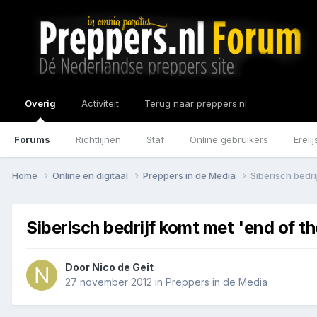
Overig
Activiteit
Terug naar preppers.nl
Forums
Richtlijnen
Staf
Online gebruikers
Erelij
Home
Online en digitaal
Preppers in de Media
Siberisch bedri
Siberisch bedrijf komt met 'end of t
Door
Nico de Geit
27 november 2012
in
Preppers in de Media