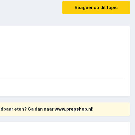
Reageer op dit topic
oudbaar eten? Ga dan naar
www.prepshop.nl
!