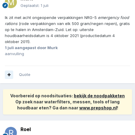
Geplaatst:
1 juli
Ik zit met acht ongeopende verpakkingen NRG-5
emergency food
rations
(rode verpakkingen van elk 500 gram/negen repen), gratis
op te halen in Amsterdam-Zuid. Let op: uiterste
houdbaarheidsdatum is 4 oktober 2021 (productiedatum 4
oktober 2011).
1 juli
aangepast door Murk
aanvulling
Quote
Voorbereid op noodsituaties:
bekijk de noodpakketen
Op zoek naar waterfilters, messen, tools of lang
houdbaar eten? Ga dan naar
www.prepshop.nl
!
Roel