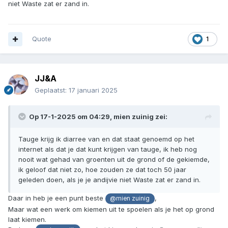
niet Waste zat er zand in.
Misschien ziek door taugé
maandag 6 juni 2011, 09:46dinsdag 7 juni 2011, 10:56
Quote
1
Veel mensen die ziek zijn geworden door de bacterie,
hebben iets gegeten waar taugé in zat. Bijvoorbeeld een
salade. Ook in een restaurant waar veel zieke mensen
JJ&A
hebben gegeten zat het in het eten.
Geplaatst:
17 januari 2025
De EHEC-bacterie is gevaarlijk.
Er is nog geen medicijn tegen en je kunt er heel ziek van
Op 17-1-2025 om 04:29,
mien zuinig
zei:
worden. Al meer dan 2000 mensen raakten besmet met de
bacterie, en 22 mensen zijn eraan overleden. Alleen
Tauge krijg ik diarree van en dat staat genoemd op het
mensen die de afgelopen weken in Duitsland zijn geweest,
internet als dat je dat kunt krijgen van tauge, ik heb nog
zijn ziek geworden.
nooit wat gehad van groenten uit de grond of de gekiemde,
ik geloof dat niet zo, hoe zouden ze dat toch 50 jaar
geleden doen, als je je andijvie niet Waste zat er zand in.
Daar in heb je een punt beste
,
@mien zuinig
Maar wat een werk om kiemen uit te spoelen als je het op grond
laat kiemen.