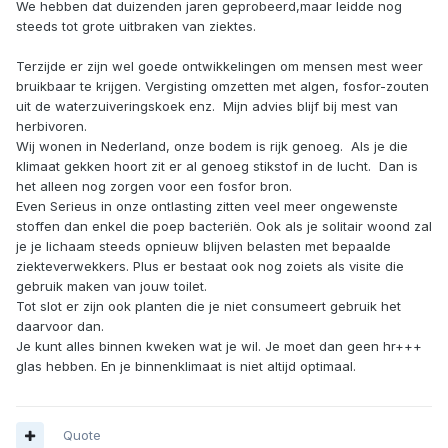
We hebben dat duizenden jaren geprobeerd,maar leidde nog
steeds tot grote uitbraken van ziektes.
Terzijde er zijn wel goede ontwikkelingen om mensen mest weer
bruikbaar te krijgen. Vergisting omzetten met algen, fosfor-zouten
uit de waterzuiveringskoek enz. Mijn advies blijf bij mest van
herbivoren.
Wij wonen in Nederland, onze bodem is rijk genoeg. Als je die
klimaat gekken hoort zit er al genoeg stikstof in de lucht. Dan is
het alleen nog zorgen voor een fosfor bron.
Even Serieus in onze ontlasting zitten veel meer ongewenste
stoffen dan enkel die poep bacteriën. Ook als je solitair woond zal
je je lichaam steeds opnieuw blijven belasten met bepaalde
ziekteverwekkers. Plus er bestaat ook nog zoiets als visite die
gebruik maken van jouw toilet.
Tot slot er zijn ook planten die je niet consumeert gebruik het
daarvoor dan.
Je kunt alles binnen kweken wat je wil. Je moet dan geen hr+++
glas hebben. En je binnenklimaat is niet altijd optimaal.
Quote