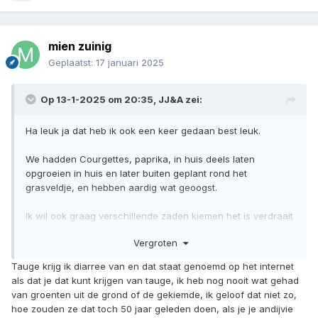
mien zuinig
Geplaatst:
17 januari 2025
Op 13-1-2025 om 20:35,
JJ&A
zei:
Ha leuk ja dat heb ik ook een keer gedaan best leuk.
We hadden Courgettes, paprika, in huis deels laten
opgroeien in huis en later buiten geplant rond het
grasveldje, en hebben aardig wat geoogst.
Ik wil ook graag verschillende zaden kiemen het is verdraait
handig om zo verste groenten klaar te hebben staan en het
Vergroten
is ook nog eens heel voedzaam.
Ook in tijd van de SHTF is het verdraaid handig op zo
Tauge krijg ik diarree van en dat staat genoemd op het internet
onzichtbaar voor anderen waardevolle groenten te hebben,
als dat je dat kunt krijgen van tauge, ik heb nog nooit wat gehad
ik kan het iedereen aanraden.
van groenten uit de grond of de gekiemde, ik geloof dat niet zo,
Doe het wel heel hygiënische ((steriel)) want als je het
hoe zouden ze dat toch 50 jaar geleden doen, als je je andijvie
niet goed doet kan je dodelijke ziekten oplopen.