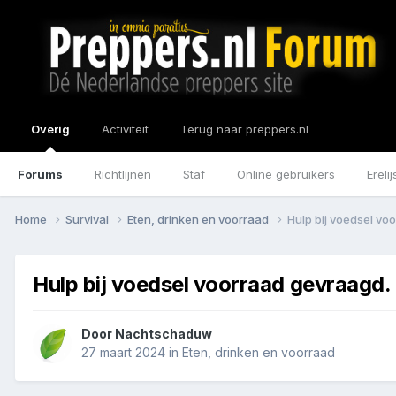
Overig
Activiteit
Terug naar preppers.nl
Forums
Richtlijnen
Staf
Online gebruikers
Erelij
Home
Survival
Eten, drinken en voorraad
Hulp bij voedsel vo
Hulp bij voedsel voorraad gevraagd.
Door
Nachtschaduw
27 maart 2024
in
Eten, drinken en voorraad