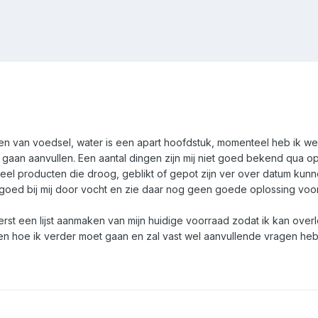
en van voedsel, water is een apart hoofdstuk, momenteel heb ik wel
 gaan aanvullen. Een aantal dingen zijn mij niet goed bekend qua o
 veel producten die droog, geblikt of gepot zijn ver over datum k
t goed bij mij door vocht en zie daar nog geen goede oplossing voo
rst een lijst aanmaken van mijn huidige voorraad zodat ik kan ove
den hoe ik verder moet gaan en zal vast wel aanvullende vragen 