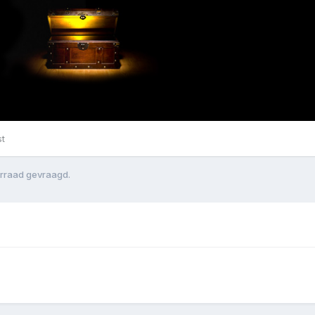
st
orraad gevraagd.