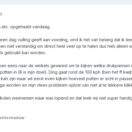
t)
en etc. opgehaald vandaag.
 een dag vulling geeft aan voeding, vind ik het van belang dat ik 
een niet verstandig om direct heel veel op te halen dus heb alleen 
els gebruikt kan worden.
 ben eens naar de winkels geweest om te kijken welke drukpannen 
potten in (8 is mijn doel). Ding gaat rond de 100 kph (ben het ff kw
an zijn maar wil eerst even kijken hoeveel potten er echt in passen
 ga worden en mijn vlees probleem oplost van niet al te lekkere bli
 kolen meenemen maar was lopend en dat leek mij niet super hand
achtschaduw