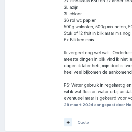
2x Pindakaas 650 en 2x ander soo
3L azijn
3L chloor
36 rol wc papier
500g walnoten, 500g mix noten, 5
Stuk of 12 fruit in blik maar mis no
6x Blikken mais
Ik vergeet nog wel wat... Ondertuss
meeste dingen in blik vind ik niet
dagen ik later heb, mijn doel is 
heel veel bijkomen de aankomende 
PS: Water gebruik in regelmatig e
wil ik wat flessen water erbij omda
eventueel maar is gekeurd voor voed
29 maart 2024
aangepast door N
Quote