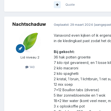
Quote
Nachtschaduw
Geplaatst:
29 maart 2024
(aangepast
Vanavond even kijken of ik ergens e
in de kledingkast past zodat het do
Bij gekocht:
36 hak potten groente
Lid niveau 2
7 kilo rijst gevarieerd, en 1 losse k
140
2 kilo macaroni
2 kilo spaghetti
2 kristal, 1 bruin, 1 lichtbruin, 1 riet s
12 mix soep
7x12 Bouillon tabs (diverse)
5 liter zonnebloemolie en 1 wok
18x2 liter water (komt veel meer, 
3 x oploskoffie pot