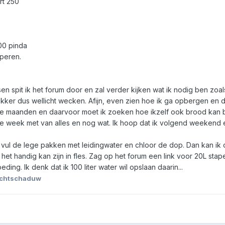
rt 250
00 pinda
g peren.
en spit ik het forum door en zal verder kijken wat ik nodig ben zoals
 lekker dus wellicht wecken. Afijn, even zien hoe ik ga opbergen e
twee maanden en daarvoor moet ik zoeken hoe ikzelf ook brood kan 
week met van alles en nog wat. Ik hoop dat ik volgend weekend een
n vul de lege pakken met leidingwater en chloor de dop. Dan kan 
t het handig kan zijn in fles. Zag op het forum een link voor 20L st
ing. Ik denk dat ik 100 liter water wil opslaan daarin...
achtschaduw