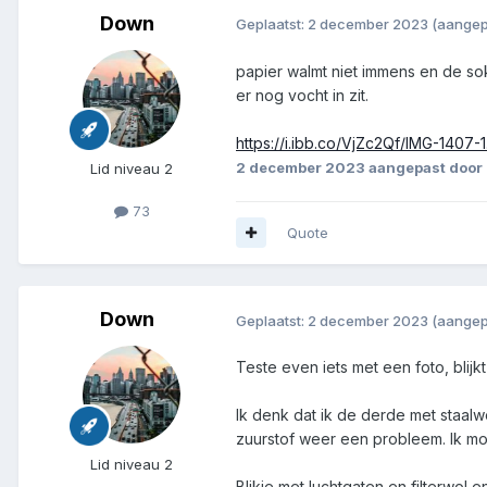
Down
Geplaatst:
2 december 2023
(aangep
papier walmt niet immens en de sok 
er nog vocht in zit.
https://i.ibb.co/VjZc2Qf/IMG-1407-1
2 december 2023
aangepast door
Lid niveau 2
73
Quote
Down
Geplaatst:
2 december 2023
(aangep
Teste even iets met een foto, blijk
Ik denk dat ik de derde met staalwo
zuurstof weer een probleem. Ik mo
Lid niveau 2
Blikje met luchtgaten en filterwol e