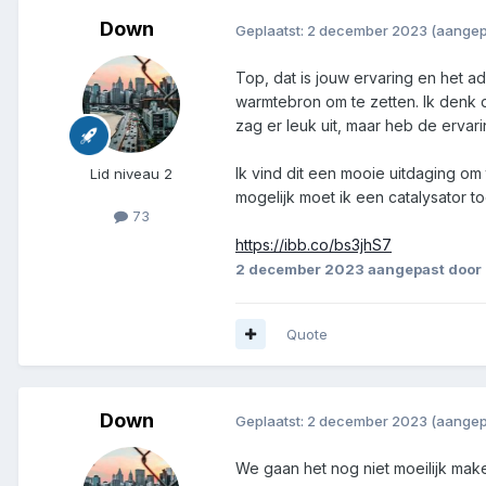
Down
Geplaatst:
2 december 2023
(aangep
Top, dat is jouw ervaring en het ad
warmtebron om te zetten. Ik denk 
zag er leuk uit, maar heb de ervari
Ik vind dit een mooie uitdaging om 
Lid niveau 2
mogelijk moet ik een catalysator 
73
https://ibb.co/bs3jhS7
2 december 2023
aangepast door
Quote
Down
Geplaatst:
2 december 2023
(aangep
We gaan het nog niet moeilijk ma