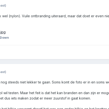
ast)
wel (nylon). Vuile ontbranding uiteraard, maar dat doet er even nie
.jpg
 Down
ast)
t nog steeds niet lekker te gaan. Soms komt de foto er in en soms wee
l wil testen. Maar het feit is dat het kan branden en dan zijn er mog
et dus iets maken zodat er meer zuurstof in gaat komen.
n het blikje vervormt direct! het was een ander blikje en het knetter d