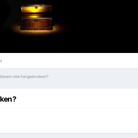
st
bloem olie hergebruiken?
iken?