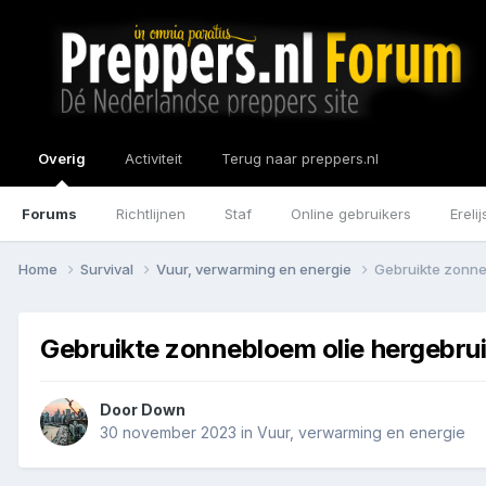
Overig
Activiteit
Terug naar preppers.nl
Forums
Richtlijnen
Staf
Online gebruikers
Erelij
Home
Survival
Vuur, verwarming en energie
Gebruikte zonne
Gebruikte zonnebloem olie hergebru
Door
Down
30 november 2023
in
Vuur, verwarming en energie