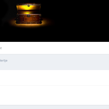
st
ertje