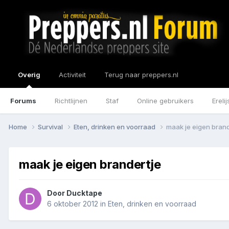
Overig
Activiteit
Terug naar preppers.nl
Forums
Richtlijnen
Staf
Online gebruikers
Erelij
Home
Survival
Eten, drinken en voorraad
maak je eigen brand
maak je eigen brandertje
Door
Ducktape
6 oktober 2012
in
Eten, drinken en voorraad