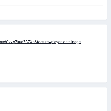
watch?v=gZitudZB7Xo&feature=player_detailpage