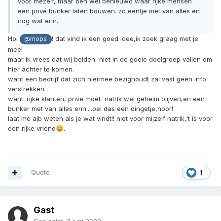
voor mezelf, maar ben wel benieuwd waar rijke mensen
een privé bunker laten bouwen. zo eentje met van alles en
nog wat erin.
Hoi
! dat vind ik een goed idee,ik zoek graag met je
@mops
mee!
maar ik vrees dat wij beiden niet in de goeie doelgroep vallen om
hier achter te komen.
want een bedrijf dat zich hiermee bezighoudt zal vast geen info
verstrekken .
want: rijke klanten, prive moet natrlk wel geheim blijven,en een
bunker met van alles erin....oei das een dingetje,hoor!
laat me ajb weten als je wat vindt!! niet voor mijzelf natrlk,'t is voor
een rijke vriend
.
😄
Quote
1
Gast