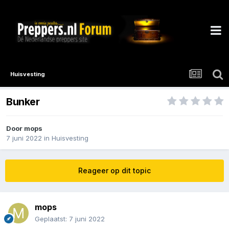
Huisvesting
Bunker
Door
mops
7 juni 2022
in
Huisvesting
Reageer op dit topic
mops
Geplaatst:
7 juni 2022