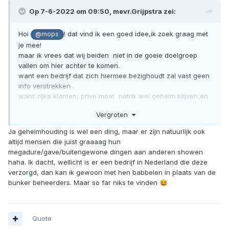
Op 7-6-2022 om 09:50,
mevr.Grijpstra
zei:
Hoi
! dat vind ik een goed idee,ik zoek graag met
@mops
je mee!
maar ik vrees dat wij beiden niet in de goeie doelgroep
vallen om hier achter te komen.
want een bedrijf dat zich hiermee bezighoudt zal vast geen
info verstrekken .
want: rijke klanten, prive moet natrlk wel geheim blijven,en
een bunker met van alles erin....oei das een dingetje,hoor!
Vergroten
laat me ajb weten als je wat vindt!! niet voor mijzelf natrlk,'t
is voor een rijke vriend
.
😄
Ja geheimhouding is wel een ding, maar er zijn natuurlijk ook
altijd mensen die juist graaaag hun
megadure/gave/buitengewone dingen aan anderen showen
haha. Ik dacht, wellicht is er een bedrijf in Nederland die deze
verzorgd, dan kan ik gewoon met hen babbelen in plaats van de
bunker beheerders. Maar so far niks te vinden
😆
Quote