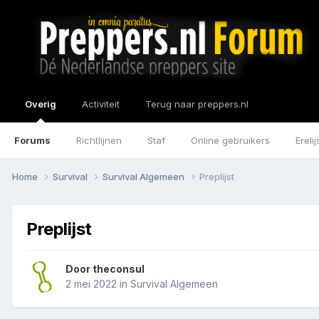
Overig
Activiteit
Terug naar preppers.nl
Forums
Richtlijnen
Staf
Online gebruikers
Erelij
Home
Survival
Survival Algemeen
Preplijst
Preplijst
Door
theconsul
2 mei 2022
in
Survival Algemeen