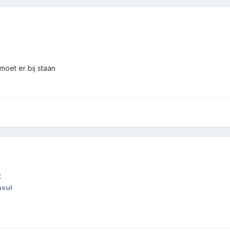
moet er bij staan
t
nsul