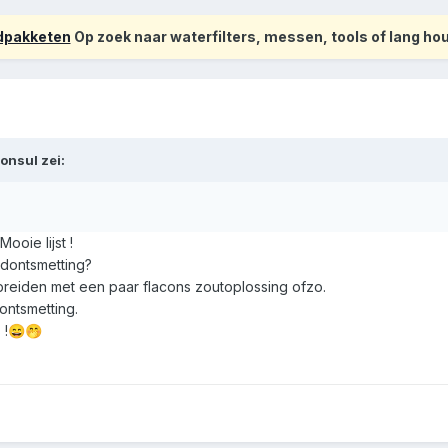
odpakketen
Op zoek naar waterfilters, messen, tools of lang h
consul
zei:
Mooie lijst !
ndontsmetting?
breiden met een paar flacons zoutoplossing ofzo.
ntsmetting.
 !
😄
🤭