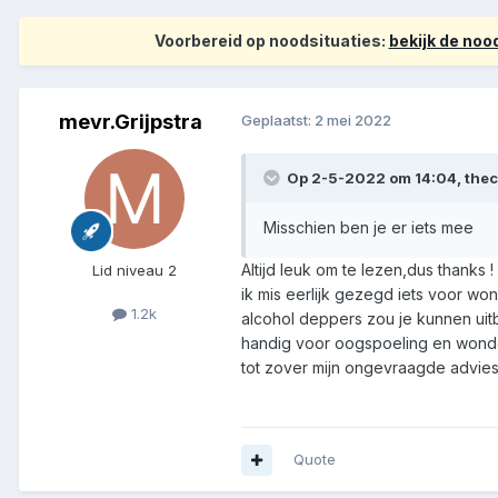
Voorbereid op noodsituaties:
bekijk de no
mevr.Grijpstra
Geplaatst:
2 mei 2022
Op 2-5-2022 om 14:04,
the
Misschien ben je er iets mee
Altijd leuk om te lezen,dus thanks ! 
Lid niveau 2
ik mis eerlijk gezegd iets voor wo
1.2k
alcohol deppers zou je kunnen uit
handig voor oogspoeling en wondo
tot zover mijn ongevraagde advies
Quote