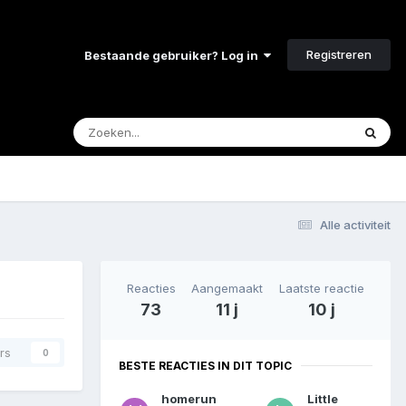
Registreren
Bestaande gebruiker? Log in
Alle activiteit
Reacties
Aangemaakt
Laatste reactie
73
11 j
10 j
rs
0
BESTE REACTIES IN DIT TOPIC
homerun
Little