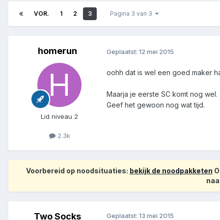
VOR.
1
2
3
Pagina 3 van 3
homerun
Geplaatst:
12 mei 2015
oohh dat is wel een goed maker h
Maarja je eerste SC komt nog wel.
Geef het gewoon nog wat tijd.
Lid niveau 2
2.3k
Voorbereid op noodsituaties:
bekijk de noodpakketen
Op
naa
Two Socks
Geplaatst:
13 mei 2015