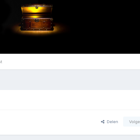
st
Delen
Volge