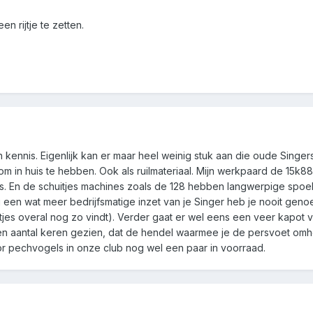
 rijtje te zetten.
n kennis. Eigenlijk kan er maar heel weinig stuk aan die oude Singers
 om in huis te hebben. Ook als ruilmateriaal. Mijn werkpaard de 15
. En de schuitjes machines zoals de 128 hebben langwerpige spoeltj
ij een wat meer bedrijfsmatige inzet van je Singer heb je nooit geno
s overal nog zo vindt). Verder gaat er wel eens een veer kapot va
een aantal keren gezien, dat de hendel waarmee je de persvoet omh
or pechvogels in onze club nog wel een paar in voorraad.