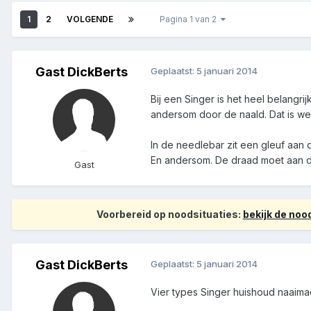
1
2
VOLGENDE
Pagina 1 van 2
Gast DickBerts
Geplaatst:
5 januari 2014
Bij een Singer is het heel belangr
andersom door de naald. Dat is wel
In de needlebar zit een gleuf aan d
En andersom. De draad moet aan d
Gast
Voorbereid op noodsituaties:
bekijk de no
Gast DickBerts
Geplaatst:
5 januari 2014
Vier types Singer huishoud naaima