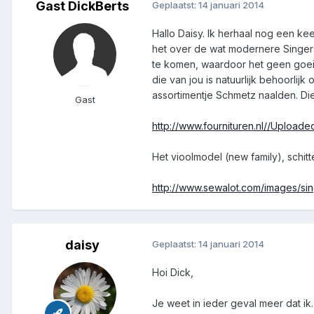
Gast DickBerts
Geplaatst:
14 januari 2014
Hallo Daisy. Ik herhaal nog een kee
het over de wat modernere Singers
te komen, waardoor het geen goeie
die van jou is natuurlijk behoorlij
assortimentje Schmetz naalden. Die 
Gast
http://www.fournituren.nl//Uploade
Het vioolmodel (new family), schit
http://www.sewalot.com/images/sin
daisy
Geplaatst:
14 januari 2014
Hoi Dick,
Je weet in ieder geval meer dat ik