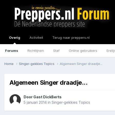
Overig
Activiteit
Terug naar preppers.nl
Forums
Richtlijnen
Staf
Online gebruikers
Erelij
Home
Singer-gekkies Topics
Algemeen Singer draadje...
Algemeen Singer draadje...
Door Gast DickBerts
5 januari 2014
in
Singer-gekkies Topics