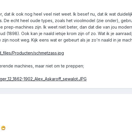
r, dat ik ook nog heel veel niet weet. Ik besef nu, dat ik wat duidel
. De echt heel oude types, zoals het vioolmodel (zie onder), gebru
 prep-machines zijn. Ik weet niet beter, dan dat die van jou moder
k oud (1898). Ook kan je naald ietsje krom zijn of zo. Wat ik je aan
zijn nooit weg. Kijk eens wat er gebeurt als je zo'n naald in je mach
d_files/Producten/schmetzass.jpg
terende machines, maar niet om te preppen;
ger_12_1862-1902_Alex_Askaroff_sewalot.JPG
.