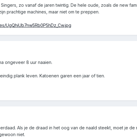
Singers, zo vanaf de jaren twintig. De hele oude, zoals de new fa
 zijn prachtige machines, maar niet om te preppen.
tories/UgQhiUb7nw5Rb0P5hDz_Cw.jpg
a ongeveer 8 uur naaien.
eindig plank leven. Katoenen garen een jaar of tien.
rdaad. Als je de draad in het oog van de naald steekt, moet je de ri
gewoon niet.