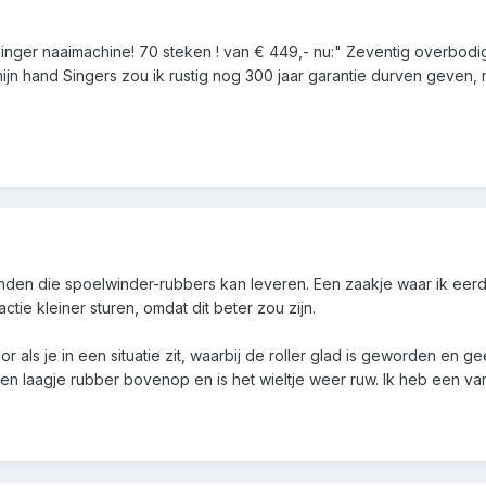
 Singer naaimachine! 70 steken ! van € 449,- nu:" Zeventig overbod
ijn hand Singers zou ik rustig nog 300 jaar garantie durven geven,
n die spoelwinder-rubbers kan leveren. Een zaakje waar ik eerder
ie kleiner sturen, omdat dit beter zou zijn.
 als je in een situatie zit, waarbij de roller glad is geworden en g
r een laagje rubber bovenop en is het wieltje weer ruw. Ik heb een v