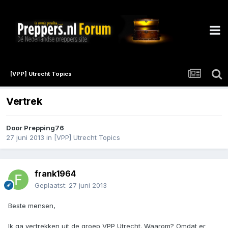
[VPP] Utrecht Topics
Vertrek
Door
Prepping76
27 juni 2013
in
[VPP] Utrecht Topics
frank1964
Geplaatst:
27 juni 2013
Beste mensen,
Ik ga vertrekken uit de groep VPP Utrecht. Waarom? Omdat er