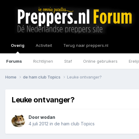
Overig
Activiteit
Terug naar preppers.nl
Forums
Richtlijnen
Staf
Online gebruikers
Erelij
Home
de ham club Topics
Leuke ontvanger?
Leuke ontvanger?
Door
wodan
4 juli 2012
in
de ham club Topics