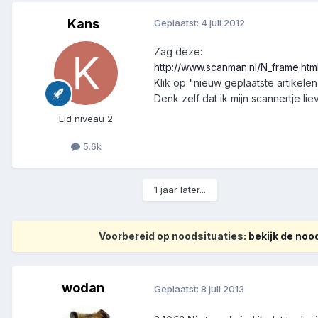
Kans
Geplaatst:
4 juli 2012
Zag deze:
http://www.scanman.nl/N_frame.htm
Klik op "nieuw geplaatste artikele
Denk zelf dat ik mijn scannertje lie
Lid niveau 2
5.6k
1 jaar later...
Voorbereid op noodsituaties:
bekijk de no
wodan
Geplaatst:
8 juli 2013