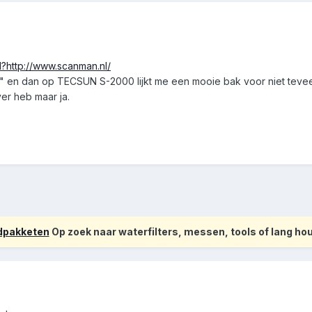
l?http://www.scanman.nl/
n" en dan op TECSUN S-2000 lijkt me een mooie bak voor niet teveel
ver heb maar ja.
odpakketen
Op zoek naar waterfilters, messen, tools of lang h