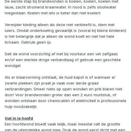
De eerste stap bij brandwonden is koelen, koelen, koelen met
lauw, zacht stromend kraanwater. In nood is zelfs slootwater
toegestaan. Koelen met iets is beter dan niet koelen!
Verwijder kleding alleen als deze niet verkleefd is, idem met
luiers. Omdat onderkoeling gevaarlijk is (vooral bij kleine kinderen)
is het belangrijk dat je alleen de wond koelt en niet het hele
lichaam. Gebruik geen ijs.
Dek de wond voorzichtig af met bij voorkeur een vet zalfgaas
en/of een steriele droge verbandlaag of gebruik een geschikte
wondgel.
Als er blaarvorming ontstaat, de huid kapot is of wanneer er
zwarte plekken zijn praat je vaak over derde graad
verbrandingen. Smeer niets op open wonden en prik blaren niet
door! Voor brandwonden groter dan een 2 euro muntstuk, of
wonden ontstaan door chemicaliën of elektriciteit is professionele
hulp noodzakelijk.
Gat in je hoofd
Een hoofdwond bloedt vaak lelijk, maar meestal valt de grootte
van de uiteindelijke wond mee. Druk de wond eerst dicht met een