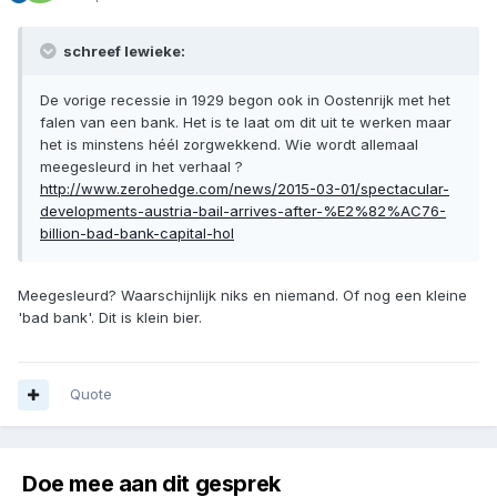
schreef lewieke:
De vorige recessie in 1929 begon ook in Oostenrijk met het
falen van een bank. Het is te laat om dit uit te werken maar
het is minstens héél zorgwekkend. Wie wordt allemaal
meegesleurd in het verhaal ?
http://www.zerohedge.com/news/2015-03-01/spectacular-
developments-austria-bail-arrives-after-%E2%82%AC76-
billion-bad-bank-capital-hol
Meegesleurd? Waarschijnlijk niks en niemand. Of nog een kleine
'bad bank'. Dit is klein bier.
Quote
Doe mee aan dit gesprek