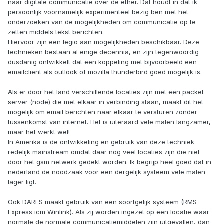
naar digitale communicatie over de ether. Dat houdt in dat ik
persoonlijk voornamelijk experimenteel bezig ben met het
onderzoeken van de mogelijkheden om communicatie op te
zetten middels tekst berichten.
Hiervoor zijn een legio aan mogelijkheden beschikbaar. Deze
technieken bestaan al enige decennia, en zijn tegenwoordig
dusdanig ontwikkelt dat een koppeling met bijvoorbeeld een
emailclient als outlook of mozilla thunderbird goed mogelijk is.
Als er door het land verschillende locaties zijn met een packet
server (node) die met elkaar in verbinding staan, maakt dit het
mogelijk om email berichten naar elkaar te versturen zonder
tussenkomst van internet. Het is uiteraard vele malen langzamer,
maar het werkt wel!
In Amerika is de ontwikkeling en gebruik van deze techniek
redelijk mainstream omdat daar nog veel locaties zijn die niet
door het gsm netwerk gedekt worden. Ik begrijp heel goed dat in
nederland de noodzaak voor een dergelijk systeem vele malen
lager ligt.
Ook DARES maakt gebruik van een soortgelijk systeem (RMS
Express icm Winlink). Als zij worden ingezet op een locatie waar
normale de normale communicatiemiddelen zijn uitgevallen, dan