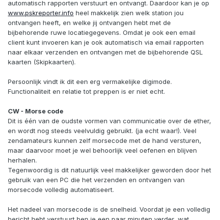
automatisch rapporten verstuurt en ontvangt. Daardoor kan je op
www.pskreporter.info
heel makkelijk zien welk station jou
ontvangen heeft, en welke jij ontvangen hebt met de
bijbehorende ruwe locatiegegevens. Omdat je ook een email
client kunt invoeren kan je ook automatisch via email rapporten
naar elkaar verzenden en ontvangen met de bijbehorende QSL
kaarten (Skipkaarten).
Persoonlijk vindt ik dit een erg vermakelijke digimode.
Functionaliteit en relatie tot preppen is er niet echt.
CW - Morse code
Dit is één van de oudste vormen van communicatie over de ether,
en wordt nog steeds veelvuldig gebruikt. (ja echt waar!). Veel
zendamateurs kunnen zelf morsecode met de hand versturen,
maar daarvoor moet je wel behoorlijk veel oefenen en blijven
herhalen.
Tegenwoordig is dit natuurlijk veel makkelijker geworden door het
gebruik van een PC die het verzenden en ontvangen van
morsecode volledig automatiseert.
Het nadeel van morsecode is de snelheid. Voordat je een volledig
bericht hebt verstuurt ben je een paar minuten verder, wat