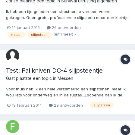
Jorisb
plaatste een topic in
Survival uitrusting algemeen
Ik heb een tijd geleden een slijpsteentje van een vriend
gekregen. Geen grote, professionele slijpsteen maar een kleintje
met een redelijk fijne korrel die je makkelijk op zak hebt.
14 januari 2015
26 antwoorden
Probleem is nu dat deze eigenlijk geen mes meer kan slijpen
(en 1 meer)
metaal
slijpsteen
omdat hij zo vaak gebruikt is dat de korreltjes afgevlakt...
Test: Fallkniven DC-4 slijpsteentje
Gast plaatste een topic in
Messen
Voor thuis heb ik een hele verzameling aan slijpstenen, maar ik
wou iets voor onderweg en in de rugtas. Zodoende heb ik de
Fallkniven DC-4 gekocht (20 euro). De ene zijde is diamant, en
19 februari 2014
29 antwoorden
slijpsteen
de andere kant keramisch. Eerste test: mijn ouwe trouwe Al Mar
Airweight sportsman - ATS34 staal. In h...