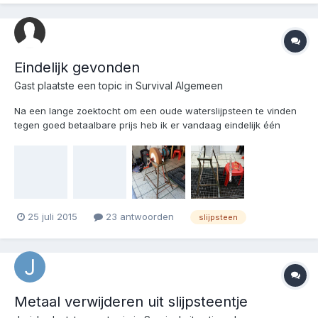
Eindelijk gevonden
Gast plaatste een topic in
Survival Algemeen
Na een lange zoektocht om een oude waterslijpsteen te vinden
tegen goed betaalbare prijs heb ik er vandaag eindelijk één
gevonden. Oud maar in goede staat. De steen is een redelijk
gladde (fijne korrel) en staat nog goed haaks. Waterbakje is ook
nog dicht dus goede zaak. Thuisgekomen , eerst en...
25 juli 2015
23 antwoorden
slijpsteen
Metaal verwijderen uit slijpsteentje