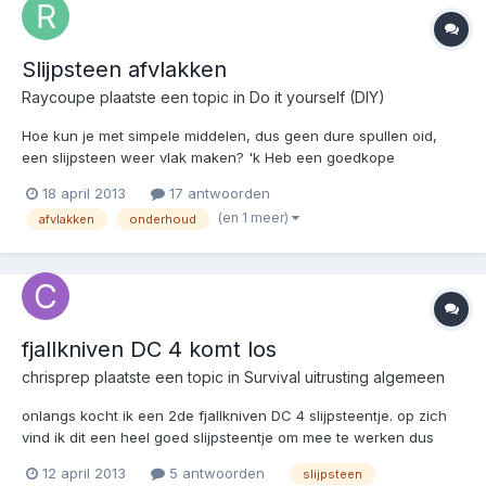
Slijpsteen afvlakken
Raycoupe
plaatste een topic in
Do it yourself (DIY)
Hoe kun je met simpele middelen, dus geen dure spullen oid,
een slijpsteen weer vlak maken? 'k Heb een goedkope
dubbelzijdige slijpsteen die zolangzamerhand niet echt vlak
18 april 2013
17 antwoorden
meer is, 't begint op te vallen. Zijn er simpele methoden dit te
(en 1 meer)
afvlakken
onderhoud
verhelpen? Ik heb jammer genoeg geen tweede steen om z...
fjallkniven DC 4 komt los
chrisprep
plaatste een topic in
Survival uitrusting algemeen
onlangs kocht ik een 2de fjallkniven DC 4 slijpsteentje. op zich
vind ik dit een heel goed slijpsteentje om mee te werken dus
daarover zeker geen klachten. wat er echter gebeurde , en dit
12 april 2013
5 antwoorden
slijpsteen
probleem had ik ook bij de eerste, is dat het metalen plaatje met