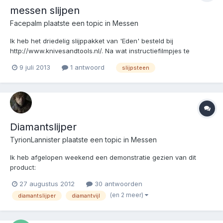
messen slijpen
Facepalm
plaatste een topic in
Messen
Ik heb het driedelig slijppakket van 'Eden' besteld bij
http://www.knivesandtools.nl/. Na wat instructiefilmpjes te
hebben gezien ga ik morgen eerst maar eens los op het
9 juli 2013
1 antwoord
slijpsteen
messenblok van een paar tientjes. Hoop dat ik morgenavond
nog tien vingers heb.
Diamantslijper
TyrionLannister
plaatste een topic in
Messen
Ik heb afgelopen weekend een demonstratie gezien van dit
product:
http://www.detuinheeren.nl/engine/shop/product/SL101/Snoeisch
27 augustus 2012
30 antwoorden
aar+slijpset+|+diamantvijl Hiermee krijg je messen (en andere
(en 2 meer)
diamantslijper
diamantvijl
gereedschappen) binnen no-time vlijmscherp. Het is bedoeld
voor tuingereedschap maar werkt ook v...