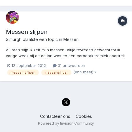
de diamantkant los kwam van het keramis...
Messen slijpen
Simurgh
plaatste een topic in
Messen
Al jaren slijp ik zelf mijn messen, altijd tevreden geweest tot ik
vorige week bij de action was en een carbon/keramiek doortrek
slijpertje kocht. Een goedkoop mes geslepen en ik kon mijzelf
12 september 2012
31 antwoorden
scheren. Echter zijn de andere messen van een hardere staal
(en 5 meer)
messen slijpen
messenslijper
soort en die kreeg ik er niet mee geslepen. Sterk...
Contacteer ons
Cookies
Powered by Invision Community