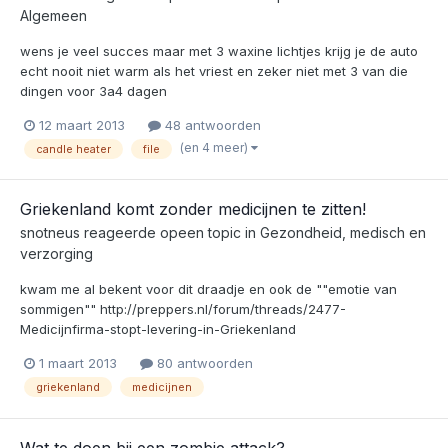
Algemeen
wens je veel succes maar met 3 waxine lichtjes krijg je de auto
echt nooit niet warm als het vriest en zeker niet met 3 van die
dingen voor 3a4 dagen
12 maart 2013
48 antwoorden
(en 4 meer)
candle heater
file
Griekenland komt zonder medicijnen te zitten!
snotneus
reageerde opeen topic in
Gezondheid, medisch en
verzorging
kwam me al bekent voor dit draadje en ook de ""emotie van
sommigen"" http://preppers.nl/forum/threads/2477-
Medicijnfirma-stopt-levering-in-Griekenland
1 maart 2013
80 antwoorden
griekenland
medicijnen
Wat te doen bij een zombie attack?