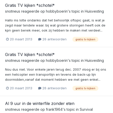
Gratis TV kijken *schotel*
snotneus
reageerde op
hobbyboerin
's topic in
Huisvesting
Hallo ms lotte ondanks dat het behoorlijk oftopic gaat, is wat je
zegd maar tendele waar. bij wat grotere storingen heeft ook de
kpn geen bereik meer, ook zij hebben te maken met verdeel...
20 maart 2013
26 antwoorden
gratis tv kijken
Gratis TV kijken *schotel*
snotneus
reageerde op
hobbyboerin
's topic in
Huisvesting
Nou dus niet. Voor enkele jaren terug dec. 2007 vloog er bij ons
een helicopter een transportlijn en tevens de back-up lijn
doormidden,vanaf dat moment hebben we met geen enkel...
20 maart 2013
26 antwoorden
gratis tv kijken
Al 9 uur in de winterfile zonder eten
snotneus
reageerde op
frank1964
's topic in
Survival