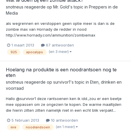
snotneus
reageerde op
Mr. Gold
's topic in
Preppers in de
Media
als wegrennen en verstoppen geen optie meer is dan is de
zombie max van Hornady de redder in nood
http://www.hornady.com/ammunition/zombiemax
1 maart 2013
67 antwoorden
(en 3 meer)
925
apocalyps
Hoelang na produktie is een noodrantsoen nog te
eten
snotneus
reageerde op
survivor1
's topic in
Eten, drinken en
voorraad
Hallo @survivor1 deze rantsoenen ken ik idd.,zou er een beetje
mee oppassen om ze ongezien te kopen. De warme maaltijden
die hierin zitten zitten namelijk niet in een echt blik verpakt...
5 februari 2013
10 antwoorden
(en 1 meer)
mre
noodrandsoen