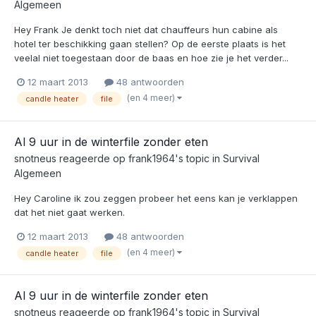
Algemeen
Hey Frank Je denkt toch niet dat chauffeurs hun cabine als
hotel ter beschikking gaan stellen? Op de eerste plaats is het
veelal niet toegestaan door de baas en hoe zie je het verder...
12 maart 2013
48 antwoorden
(en 4 meer)
candle heater
file
Al 9 uur in de winterfile zonder eten
snotneus
reageerde op
frank1964
's topic in
Survival
Algemeen
Hey Caroline ik zou zeggen probeer het eens kan je verklappen
dat het niet gaat werken.
12 maart 2013
48 antwoorden
(en 4 meer)
candle heater
file
Al 9 uur in de winterfile zonder eten
snotneus
reageerde op
frank1964
's topic in
Survival