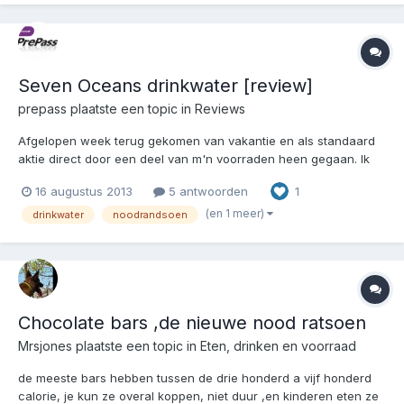
Seven Oceans drinkwater [review]
prepass
plaatste een topic in
Reviews
Afgelopen week terug gekomen van vakantie en als standaard
aktie direct door een deel van m'n voorraden heen gegaan. Ik
kwam enkele zakken drinkwater tegen van Seven Oceans,
16 augustus 2013
5 antwoorden
1
gemaakt door het Noorse Compact, welke ook BP5 en NRG5
maakt, evenals vele andere goede en hoogwaardige
(en 1 meer)
drinkwater
noodrandsoen
professionele noo...
Chocolate bars ,de nieuwe nood ratsoen
Mrsjones
plaatste een topic in
Eten, drinken en voorraad
de meeste bars hebben tussen de drie honderd a vijf honderd
calorie, je kun ze overal koppen, niet duur ,en kinderen eten ze