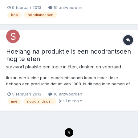
zonder problemen. hebben jullie bobs vol met , kitkat, m&m,
9 februari 2013
19 antwoorden
mars.als snel op te eten en makkelijk mee te nemen scoren ze
bob
noodrandsoen
hoog.
Hoelang na produktie is een noodrantsoen
nog te eten
survivor1
plaatste een topic in
Eten, drinken en voorraad
ik kan een kleine partij noodrantsoenen kopen maar deze
hebben een productie datum van 1988. is dit nog in te nemen of
wordt dat een survival run naar de plee. ik kan namelijk geen tht
5 februari 2013
10 antwoorden
datum vinden ik heb geprobeert om hier in de forums wat meer
(en 1 meer)
mre
noodrandsoen
duidelijkheid te vinden maar kan niks...