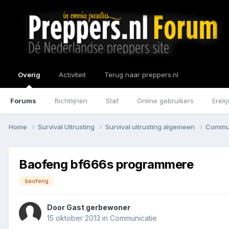
Overig
Activiteit
Terug naar preppers.nl
Forums
Richtlijnen
Staf
Online gebruikers
Erelij
Home
Survival Uitrusting
Survival uitrusting algemeen
Commu
Baofeng bf666s programmere
baofeng
Door Gast gerbewoner
15 oktober 2013
in
Communicatie