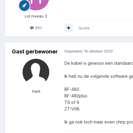
Lid niveau 2
880
Quote
Gast gerbewoner
Geplaatst:
16 oktober 2013
De kabel is gewoon een standaard 
Ik heb nu de volgende software ge
BF-480
Gast
BF-480plus
T6 of 9
ZT-V68
Ik ga ook toch maar even chirp pr