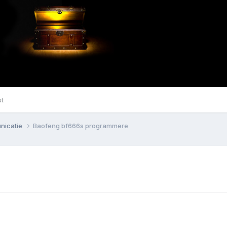
st
nicatie
Baofeng bf666s programmere