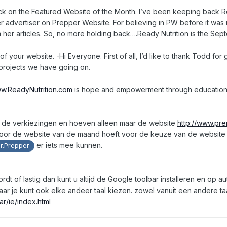
ck on the Featured Website of the Month. I’ve been keeping back Re
ver advertiser on Prepper Website. For believing in PW before it was r
om her articles. So, no more holding back….Ready Nutrition is the Se
your website. -Hi Everyone. First of all, I’d like to thank Todd for
 projects we have going on.
ww.ReadyNutrition.com
is hope and empowerment through educatio
met de verkiezingen en hoeven alleen maar de website
http://www.pr
oor de website van de maand hoeft voor de keuze van de website v
er iets mee kunnen.
r.Prepper
dt of lastig dan kunt u altijd de Google toolbar installeren en op au
aar je kunt ook elke andeer taal kiezen. zowel vanuit een andere taa
ar/ie/index.html