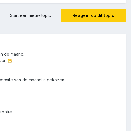
Start een nieuw topic
Reageer op dit topic
an de maand.
den
website van de maand is gekozen.
n site.