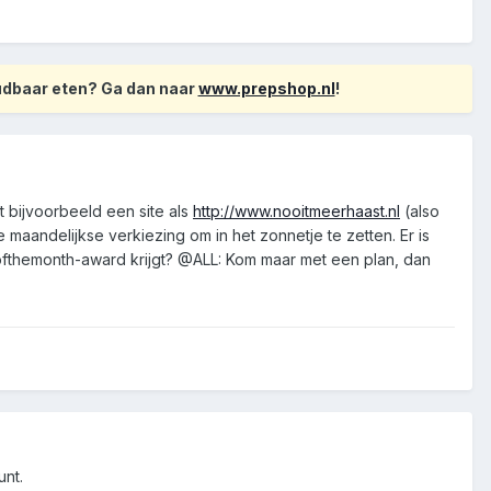
oudbaar eten? Ga dan naar
www.prepshop.nl
!
t bijvoorbeeld een site als
http://www.nooitmeerhaast.nl
(also
e maandelijkse verkiezing om in het zonnetje te zetten. Er is
ofthemonth-award krijgt? @ALL: Kom maar met een plan, dan
unt.