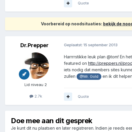
Quote
Voorbereid op noodsituaties:
bekijk de no
Dr.Prepper
Geplaatst:
15 september 2013
Harrrrstikke leuk plan @tom! En he
featured on
http://preppers.nl/pr
iets nodig dat members sites kunn
zullen
en ik dit helpen
@Mr. Gold
Lid niveau 2
2.7k
Quote
Doe mee aan dit gesprek
Je kunt dit nu plaatsen en later registreren. Indien je reeds e