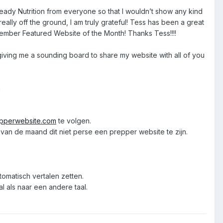
ady Nutrition from everyone so that I wouldn’t show any kind
eally off the ground, I am truly grateful! Tess has been a great
ptember Featured Website of the Month! Thanks Tess!!!!
 giving me a sounding board to share my website with all of you
n
epperwebsite.com
te volgen.
an de maand dit niet perse een prepper website te zijn.
tomatisch vertalen zetten.
l als naar een andere taal.