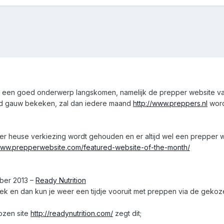
een een goed onderwerp langskomen, namelijk de prepper website v
ebied gauw bekeken, zal dan iedere maand
http://www.preppers.nl
wor
er heuse verkiezing wordt gehouden en er altijd wel een prepper 
/www.prepperwebsite.com/featured-website-of-the-month/
ber 2013 –
Ready Nutrition
ek en dan kun je weer een tijdje vooruit met preppen via de gekoze
ozen site
http://readynutrition.com/
zegt dit;