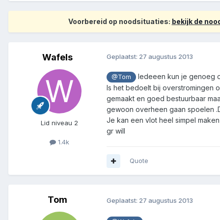
Voorbereid op noodsituaties:
bekijk de no
Wafels
Geplaatst:
27 augustus 2013
Iedeeen kun je genoeg op 
@Tom
Is het bedoelt bij overstromingen of
gemaakt en goed bestuurbaar maar 
gewoon overheen gaan spoelen .Dus
Je kan een vlot heel simpel maken 
Lid niveau 2
gr will
1.4k
Quote
Tom
Geplaatst:
27 augustus 2013