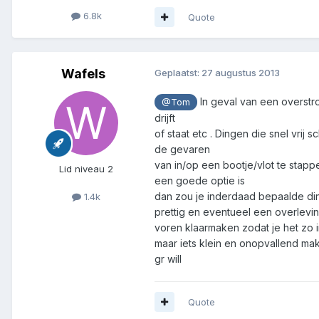
6.8k
Quote
Wafels
Geplaatst:
27 augustus 2013
In geval van een overstro
@Tom
drijft
of staat etc . Dingen die snel vrij
de gevaren
van in/op een bootje/vlot te stappe
Lid niveau 2
een goede optie is
dan zou je inderdaad bepaalde ding
1.4k
prettig en eventueel een overlevi
voren klaarmaken zodat je het zo 
maar iets klein en onopvallend mak
gr will
Quote