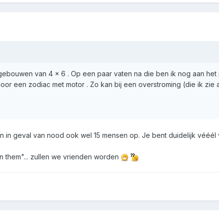
t gebouwen van 4 × 6 . Op een paar vaten na die ben ik nog aan he
or een zodiac met motor . Zo kan bij een overstroming (die ik zie
sen in geval van nood ook wel 15 mensen op. Je bent duidelijk vééél 
oin them"... zullen we vrienden worden