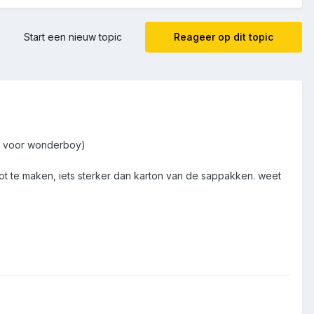
Start een nieuw topic
Reageer op dit topic
st voor wonderboy)
t te maken, iets sterker dan karton van de sappakken. weet