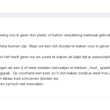
ming zou ik geen dun plastic of karton verpakking materiaal gebrui
 scherp kunnen zijn . Maar om een vlot /bootje te maken voor in geva
n Het heeft geen nut om zoiets te maken als blijkt dat je waarschijnl
en als een 4 of meer metalen olievaatjes te hebben , hout , spanba
ngspak . Op voorhand een keer zo'n vlot maken zodat je weet hoe j
in elkaar kunt schroeven /binden etc
en zal toch niet meevallen .