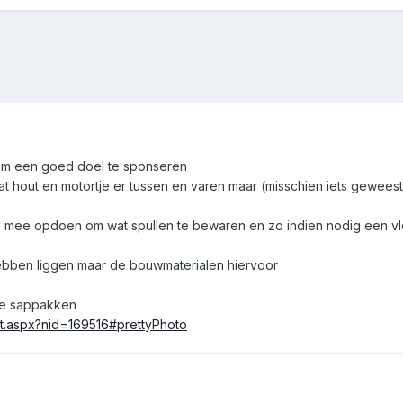
n om een goed doel te sponseren
t hout en motortje er tussen en varen maar (misschien iets gewee
 mee opdoen om wat spullen te bewaren en zo indien nodig een vlo
.
hebben liggen maar de bouwmaterialen hiervoor
 de sappakken
ult.aspx?nid=169516#prettyPhoto