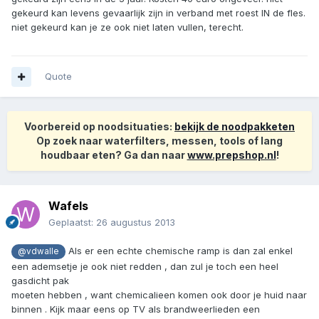
gekeurd kan levens gevaarlijk zijn in verband met roest IN de fles.
niet gekeurd kan je ze ook niet laten vullen, terecht.
Quote
Voorbereid op noodsituaties:
bekijk de noodpakketen
Op zoek naar waterfilters, messen, tools of lang
houdbaar eten? Ga dan naar
www.prepshop.nl
!
Wafels
Geplaatst:
26 augustus 2013
Als er een echte chemische ramp is dan zal enkel
@vdwalle
een ademsetje je ook niet redden , dan zul je toch een heel
gasdicht pak
moeten hebben , want chemicalieen komen ook door je huid naar
binnen . Kijk maar eens op TV als brandweerlieden een