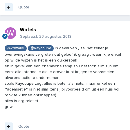
Quote
Wafels
Geplaatst:
26 augustus 2013
In geval van , zal het zeker je
@vdwalle
@Raycoupe
overlevingskans vergroten dat geloof ik graag , waar ik je enkel
op wilde wijzen is het is een duikerspak
en in geval van een chemische ramp zou het toch slim zijn om
eerst alle informatie die je erover kunt krijgen te verzamelen
alvorens actie te ondernemen .
zoals Raycoupe zegt alles is beter als niets,. maar enkel een
''ademsetje'' is niet slim (tenzij bijvoorbeeld om uit een huis vol
rook te kunnen ontsnappen)
alles is erg relatief
gr will
Quote