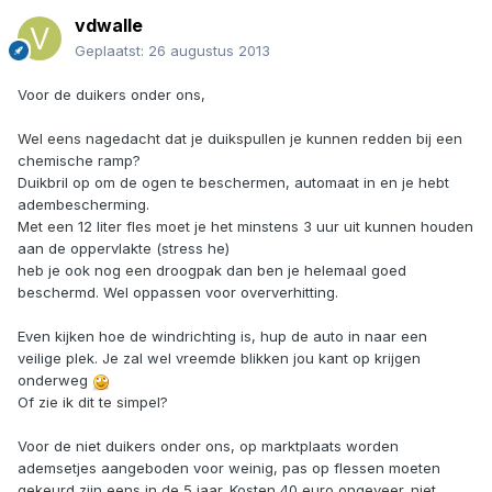
vdwalle
Geplaatst:
26 augustus 2013
Voor de duikers onder ons,
Wel eens nagedacht dat je duikspullen je kunnen redden bij een
chemische ramp?
Duikbril op om de ogen te beschermen, automaat in en je hebt
adembescherming.
Met een 12 liter fles moet je het minstens 3 uur uit kunnen houden
aan de oppervlakte (stress he)
heb je ook nog een droogpak dan ben je helemaal goed
beschermd. Wel oppassen voor oververhitting.
Even kijken hoe de windrichting is, hup de auto in naar een
veilige plek. Je zal wel vreemde blikken jou kant op krijgen
onderweg
Of zie ik dit te simpel?
Voor de niet duikers onder ons, op marktplaats worden
ademsetjes aangeboden voor weinig, pas op flessen moeten
gekeurd zijn eens in de 5 jaar. Kosten 40 euro ongeveer. niet