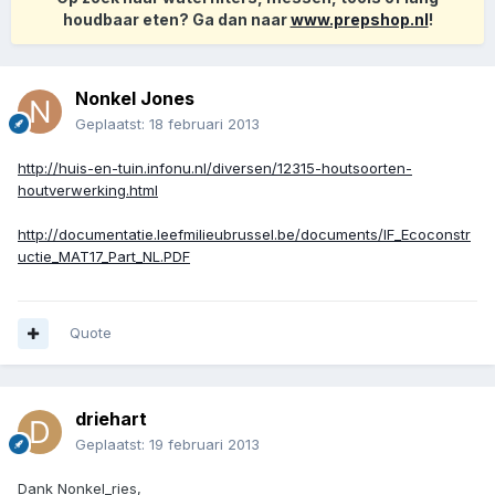
houdbaar eten? Ga dan naar
www.prepshop.nl
!
Nonkel Jones
Geplaatst:
18 februari 2013
http://huis-en-tuin.infonu.nl/diversen/12315-houtsoorten-
houtverwerking.html
http://documentatie.leefmilieubrussel.be/documents/IF_Ecoconstr
uctie_MAT17_Part_NL.PDF
Quote
driehart
Geplaatst:
19 februari 2013
Dank Nonkel_ries,