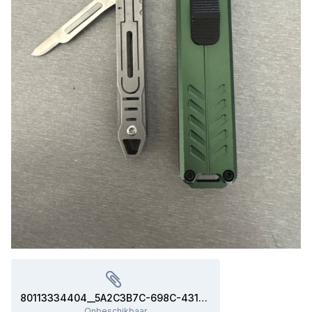
80113334404__5A2C3B7C-698C-4318-B1C2-9C5B3C9FA43E.MOV
Onbeschikbaar