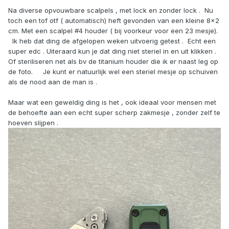
Na diverse opvouwbare scalpels , met lock en zonder lock . Nu
toch een tof otf ( automatisch) heft gevonden van een kleine 8x2
cm. Met een scalpel #4 houder ( bij voorkeur voor een 23 mesje).
Ik heb dat ding de afgelopen weken uitvoerig getest . Echt een
super edc . Uiteraard kun je dat ding niet steriel in en uit klikken .
Of steriliseren net als bv de titanium houder die ik er naast leg op
de foto. Je kunt er natuurlijk wel een steriel mesje op schuiven
als de nood aan de man is .
Maar wat een geweldig ding is het , ook ideaal voor mensen met
de behoefte aan een echt super scherp zakmesje , zonder zelf te
hoeven slijpen .