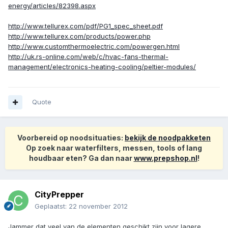
energy/articles/82398.aspx
http://www.tellurex.com/pdf/PG1_spec_sheet.pdf
http://www.tellurex.com/products/power.php
http://www.customthermoelectric.com/powergen.html
http://uk.rs-online.com/web/c/hvac-fans-thermal-
management/electronics-heating-cooling/peltier-modules/
Quote
Voorbereid op noodsituaties:
bekijk de noodpakketen
Op zoek naar waterfilters, messen, tools of lang
houdbaar eten? Ga dan naar
www.prepshop.nl
!
CityPrepper
Geplaatst:
22 november 2012
Jammer dat veel van de elementen geschikt zijn voor lagere