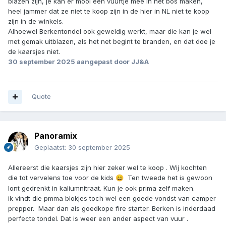
blazen zijn, je kan er mooi een vuurtje mee in het bos maken,
heel jammer dat ze niet te koop zijn in de hier in NL niet te koop
zijn in de winkels.
Alhoewel Berkentondel ook geweldig werkt, maar die kan je wel
met gemak uitblazen, als het net begint te branden, en dat doe je
de kaarsjes niet.
30 september 2025
aangepast door JJ&A
Quote
Panoramix
Geplaatst:
30 september 2025
Allereerst die kaarsjes zijn hier zeker wel te koop . Wij kochten
die tot vervelens toe voor de kids
Ten tweede het is gewoon
😄
lont gedrenkt in kaliumnitraat. Kun je ook prima zelf maken.
ik vindt die pmma blokjes toch wel een goede vondst van camper
prepper. Maar dan als goedkope fire starter. Berken is inderdaad
perfecte tondel. Dat is weer een ander aspect van vuur .