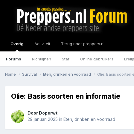
Overig
Activiteit
Terug naar preppers.nl
Forums
Richtlijnen
Staf
Online gebruikers
Erelij
Home
Survival
Eten, drinken en voorraad
Olie: Basis soorten 
Olie: Basis soorten en informatie
Door
Doperwt
29 januari 2025
in
Eten, drinken en voorraad