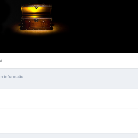
st
en informatie