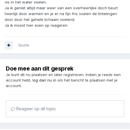
vis in het water voelen.
Ja ik geniet altijd maar weer van een overheerlijke doch beurt
heerlijk door warmen en je er na fijn fris voelen de tintelingen
door door het gehele lichaam voelend.
Ja ik moest hier even op reageren.
Quote
Doe mee aan dit gesprek
Je kunt dit nu plaatsen en later registreren. Indien je reeds een
account hebt,
log dan nu in
om het bericht te plaatsen met je
account.
Reageer op dit topic