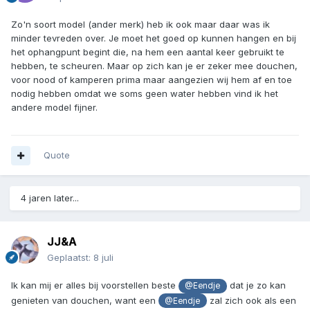
Zo'n soort model (ander merk) heb ik ook maar daar was ik
minder tevreden over. Je moet het goed op kunnen hangen en bij
het ophangpunt begint die, na hem een aantal keer gebruikt te
hebben, te scheuren. Maar op zich kan je er zeker mee douchen,
voor nood of kamperen prima maar aangezien wij hem af en toe
nodig hebben omdat we soms geen water hebben vind ik het
andere model fijner.
Quote
4 jaren later...
JJ&A
Geplaatst:
8 juli
Ik kan mij er alles bij voorstellen beste
dat je zo kan
@Eendje
genieten van douchen, want een
zal zich ook als een
@Eendje