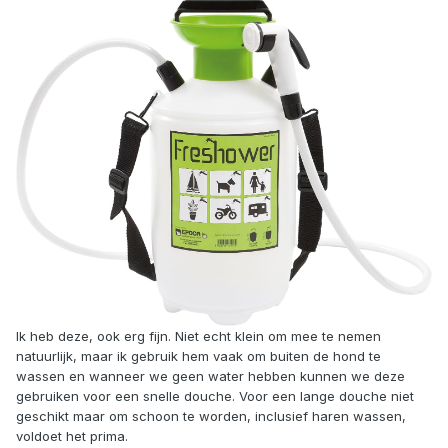
Ik heb deze, ook erg fijn. Niet echt klein om mee te nemen
natuurlijk, maar ik gebruik hem vaak om buiten de hond te
wassen en wanneer we geen water hebben kunnen we deze
gebruiken voor een snelle douche. Voor een lange douche niet
geschikt maar om schoon te worden, inclusief haren wassen,
voldoet het prima.