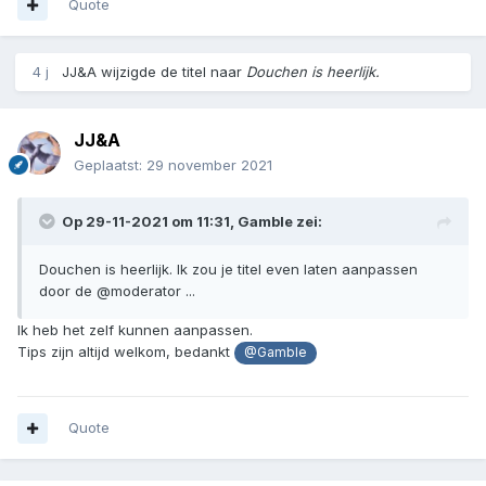
Quote
4 j
JJ&A
wijzigde de titel naar
Douchen is heerlijk.
JJ&A
Geplaatst:
29 november 2021
Op 29-11-2021 om 11:31,
Gamble
zei:
Douchen is heerlijk. Ik zou je titel even laten aanpassen
door de
@moderator ...
Ik heb het zelf kunnen aanpassen.
Tips zijn altijd welkom, bedankt
@Gamble
Quote