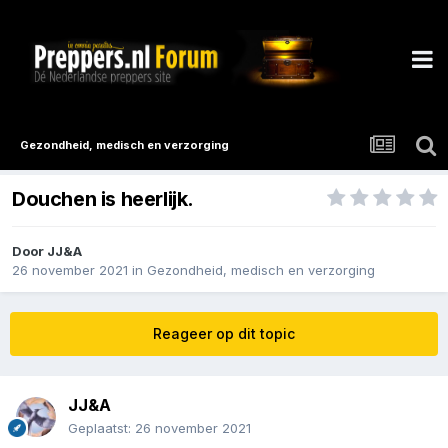
Gezondheid, medisch en verzorging
Douchen is heerlijk.
Door
JJ&A
26 november 2021
in
Gezondheid, medisch en verzorging
Reageer op dit topic
JJ&A
Geplaatst:
26 november 2021