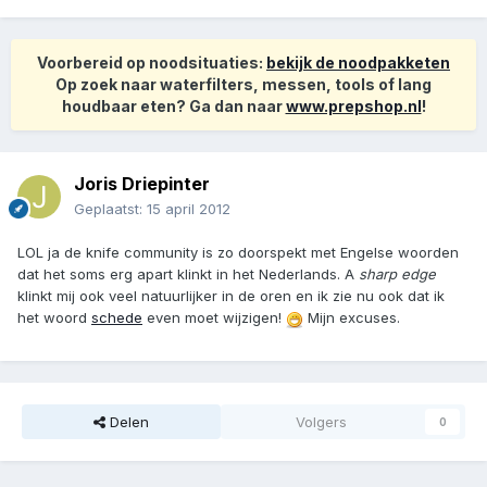
Voorbereid op noodsituaties:
bekijk de noodpakketen
Op zoek naar waterfilters, messen, tools of lang
houdbaar eten? Ga dan naar
www.prepshop.nl
!
Joris Driepinter
Geplaatst:
15 april 2012
LOL ja de knife community is zo doorspekt met Engelse woorden
dat het soms erg apart klinkt in het Nederlands. A
sharp edge
klinkt mij ook veel natuurlijker in de oren en ik zie nu ook dat ik
het woord
schede
even moet wijzigen!
Mijn excuses.
Delen
Volgers
0