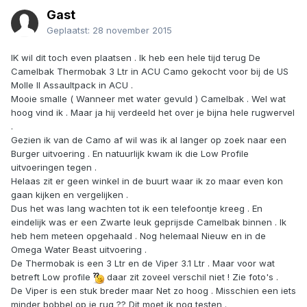
Gast
Geplaatst:
28 november 2015
IK wil dit toch even plaatsen . Ik heb een hele tijd terug De
Camelbak Thermobak 3 Ltr in ACU Camo gekocht voor bij de US
Molle II Assaultpack in ACU .
Mooie smalle ( Wanneer met water gevuld ) Camelbak . Wel wat
hoog vind ik . Maar ja hij verdeeld het over je bijna hele rugwervel
.
Gezien ik van de Camo af wil was ik al langer op zoek naar een
Burger uitvoering . En natuurlijk kwam ik die Low Profile
uitvoeringen tegen .
Helaas zit er geen winkel in de buurt waar ik zo maar even kon
gaan kijken en vergelijken .
Dus het was lang wachten tot ik een telefoontje kreeg . En
eindelijk was er een Zwarte leuk geprijsde Camelbak binnen . Ik
heb hem meteen opgehaald . Nog helemaal Nieuw en in de
Omega Water Beast uitvoering .
De Thermobak is een 3 Ltr en de Viper 3.1 Ltr . Maar voor wat
betreft Low profile
daar zit zoveel verschil niet ! Zie foto's .
De Viper is een stuk breder maar Net zo hoog . Misschien een iets
minder bobbel op je rug ?? Dit moet ik nog testen .