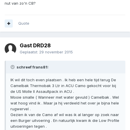
nut van zo'n CB?
Quote
Gast DRD28
Geplaatst:
29 november 2015
schreef frans81:
IK wil dit toch even plaatsen . Ik heb een hele tijd terug De
Camelbak Thermobak 3 Ltr in ACU Camo gekocht voor bij
de US Molle II Assaultpack in ACU .
Mooie smalle ( Wanneer met water gevuld ) Camelbak . Wel
wat hoog vind ik . Maar ja hij verdeeld het over je bijna hele
rugwervel .
Gezien ik van de Camo af wil was ik al langer op zoek naar
een Burger uitvoering . En natuurlijk kwam ik die Low Profile
uitvoeringen tegen .