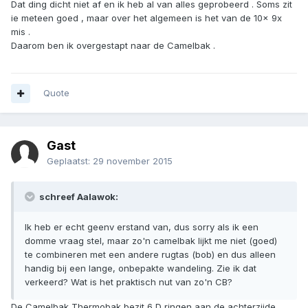
Dat ding dicht niet af en ik heb al van alles geprobeerd . Soms zit
ie meteen goed , maar over het algemeen is het van de 10x 9x
mis .
Daarom ben ik overgestapt naar de Camelbak .
Quote
Gast
Geplaatst:
29 november 2015
schreef Aalawok:
Ik heb er echt geenv erstand van, dus sorry als ik een
domme vraag stel, maar zo'n camelbak lijkt me niet (goed)
te combineren met een andere rugtas (bob) en dus alleen
handig bij een lange, onbepakte wandeling. Zie ik dat
verkeerd? Wat is het praktisch nut van zo'n CB?
De Camelbak Thermobak bezit 6 D ringen aan de achterzijde ,