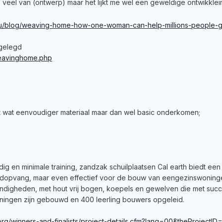
o veel van (ontwerp) maar het lijkt me wel een geweldige ontwikklei
.au/blog/weaving-home-how-one-woman-can-help-millions-people-
tgelegd
weavinghome.php
t wat eenvoudiger materiaal maar dan wel basic onderkomen;
ig en minimale training, zandzak schuilplaatsen Cal earth biedt een
opvang, maar even effectief voor de bouw van eengezinswoningen
ndigheden, met hout vrij bogen, koepels en gewelven die met succ
ningen zijn gebouwd en 400 leerling bouwers opgeleid.
s.org/winners-and-finalists/project-details.cfm?lang=00&thePro