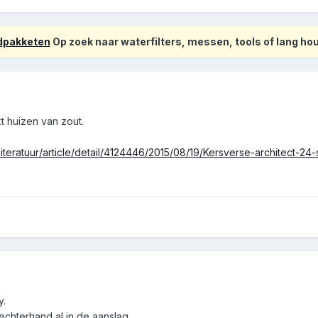
odpakketen
Op zoek naar waterfilters, messen, tools of lang h
 huizen van zout.
literatuur/article/detail/4124446/2015/08/19/Kersverse-architect-2
y.
rechterhand al in de aanslag .