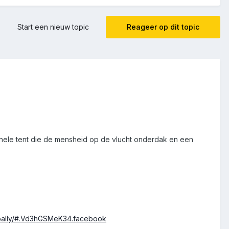
Start een nieuw topic
Reageer op dit topic
onele tent die de mensheid op de vlucht onderdak en een
obally/#.Vd3hGSMeK34.facebook