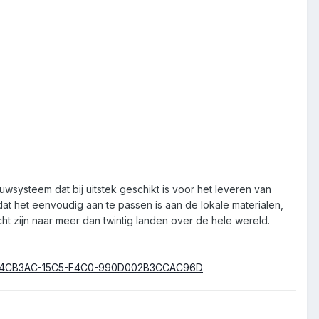
uwsysteem dat bij uitstek geschikt is voor het leveren van
het eenvoudig aan te passen is aan de lokale materialen,
 zijn naar meer dan twintig landen over de hele wereld.
ctID=744CB3AC-15C5-F4C0-990D002B3CCAC96D