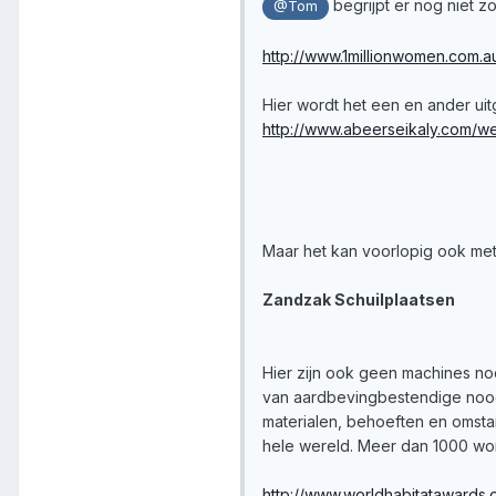
begrijpt er nog niet z
@Tom
http://www.1millionwomen.com
Hier wordt het een en ander ui
http://www.abeerseikaly.com/
Maar het kan voorlopig ook me
Zandzak Schuilplaatsen
Hier zijn ook geen machines nod
van aardbevingbestendige nood
materialen, behoeften en omsta
hele wereld. Meer dan 1000 wo
http://www.worldhabitataward