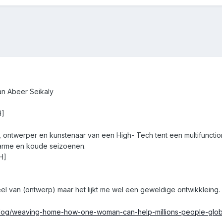
van Abeer Seikaly
H]
ontwerper en kunstenaar van een High- Tech tent een multifuncti
arme en koude seizoenen.
H]
eel van (ontwerp) maar het lijkt me wel een geweldige ontwikkleing.
/blog/weaving-home-how-one-woman-can-help-millions-people-gl