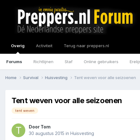
Overig
Activiteit
Terug naar preppers.nl
Forums
Richtlijnen
Staf
Online gebruikers
Erelij
Home
Survival
Huisvesting
Tent weven voor alle seizoenen
Tent weven voor alle seizoenen
tent weven
Door
Tom
30 augustus 2015
in
Huisvesting