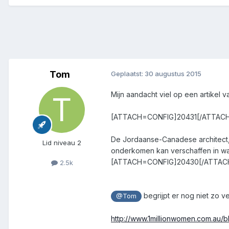
Tom
Geplaatst:
30 augustus 2015
Mijn aandacht viel op een artikel 
[ATTACH=CONFIG]20431[/ATTAC
De Jordaanse-Canadese architect, 
Lid niveau 2
onderkomen kan verschaffen in w
[ATTACH=CONFIG]20430[/ATTAC
2.5k
begrijpt er nog niet zo v
@Tom
http://www.1millionwomen.com.au