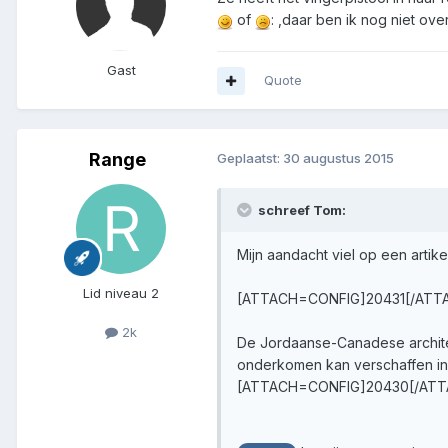
of
: ,daar ben ik nog niet over
Gast
Quote
Range
Geplaatst:
30 augustus 2015
schreef Tom:
Mijn aandacht viel op een artik
Lid niveau 2
[ATTACH=CONFIG]20431[/ATT
2k
De Jordaanse-Canadese architec
onderkomen kan verschaffen i
[ATTACH=CONFIG]20430[/ATT