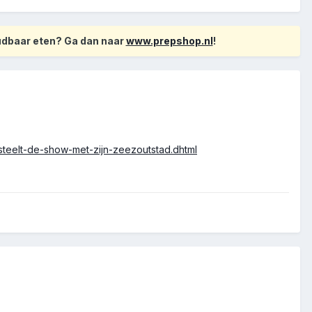
oudbaar eten? Ga dan naar
www.prepshop.nl
!
4-steelt-de-show-met-zijn-zeezoutstad.dhtml