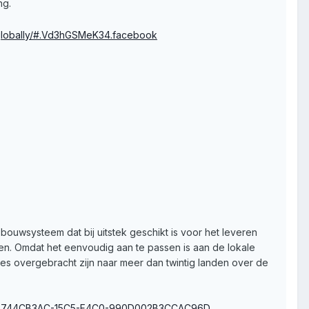
ng.
globally/#.Vd3hGSMeK34.facebook
 bouwsysteem dat bij uitstek geschikt is voor het leveren
. Omdat het eenvoudig aan te passen is aan de lokale
es overgebracht zijn naar meer dan twintig landen over de
jectID=744CB3AC-15C5-F4C0-990D002B3CCAC96D