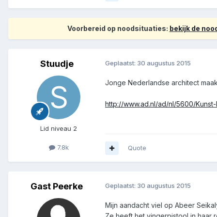
Voorbereid op noodsituaties:
bekijk de no
Stuudje
Geplaatst:
30 augustus 2015
Jonge Nederlandse architect maakt
http://www.ad.nl/ad/nl/5600/Kunst-
Lid niveau 2
7.8k
Quote
Gast Peerke
Geplaatst:
30 augustus 2015
Mijn aandacht viel op Abeer Seikal
Ze heeft het vingerpistool in haar 