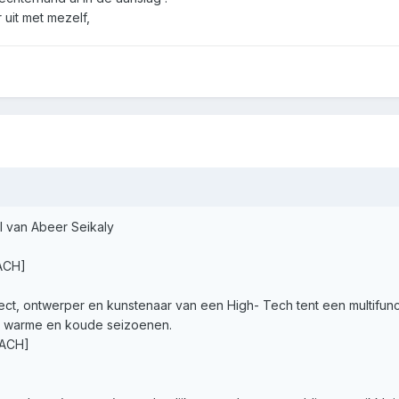
 uit met mezelf,
el van Abeer Seikaly
ACH]
t, ontwerper en kunstenaar van een High- Tech tent een multifunc
n warme en koude seizoenen.
ACH]