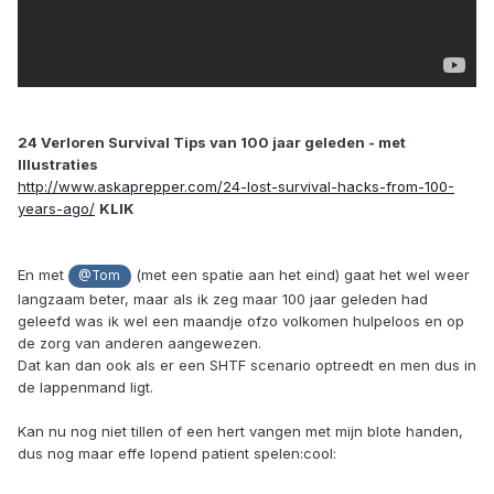
24 Verloren Survival Tips van 100 jaar geleden - met
Illustraties
http://www.askaprepper.com/24-lost-survival-hacks-from-100-
years-ago/
KLIK
En met
(met een spatie aan het eind) gaat het wel weer
@Tom
langzaam beter, maar als ik zeg maar 100 jaar geleden had
geleefd was ik wel een maandje ofzo volkomen hulpeloos en op
de zorg van anderen aangewezen.
Dat kan dan ook als er een SHTF scenario optreedt en men dus in
de lappenmand ligt.
Kan nu nog niet tillen of een hert vangen met mijn blote handen,
dus nog maar effe lopend patient spelen:cool: