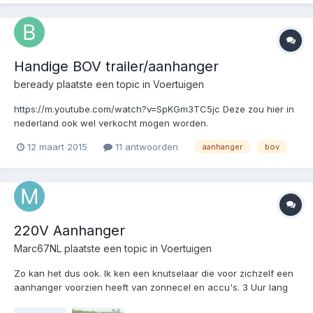
Handige BOV trailer/aanhanger
beready
plaatste een topic in
Voertuigen
https://m.youtube.com/watch?v=SpKGm3TC5jc Deze zou hier in
nederland ook wel verkocht mogen worden.
12 maart 2015
11 antwoorden
aanhanger
bov
220V Aanhanger
Marc67NL
plaatste een topic in
Voertuigen
Zo kan het dus ook. Ik ken een knutselaar die voor zichzelf een
aanhanger voorzien heeft van zonnecel en accu's. 3 Uur lang
levert het geheel 100 Watt. Of even met de boormachine of de