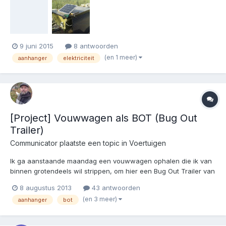
slijptol tekeer gaan. Hij gaat hem nu wat boosten. Is nog niet
tevreden. (Dat grote paneel is niet aangeslot...
9 juni 2015
8 antwoorden
(en 1 meer)
aanhanger
elektriciteit
[Project] Vouwwagen als BOT (Bug Out
Trailer)
Communicator
plaatste een topic in
Voertuigen
Ik ga aanstaande maandag een vouwwagen ophalen die ik van
binnen grotendeels wil strippen, om hier een Bug Out Trailer van
te maken. We hebben nog geen idee of er een afdekzeil of een
8 augustus 2013
43 antwoorden
harde bovenkant op zit. Het is een krijgertje van een bekende. Ik
(en 3 meer)
aanhanger
bot
heb vernomen dat er ergens een winkelhaak in het...